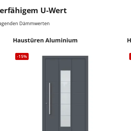
derfähigem U-Wert
orragenden Dämmwerten
Haustüren Aluminium
H
-15%