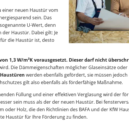
au einer neuen Haustür vom
nergiesparend sein. Das
er sogenannte U-Wert, denn
er Haustür. Dabei gilt: Je
für die Haustür ist, desto
von 1,3 W/m²K vorausgesetzt. Dieser darf nicht übersch
ird. Die Dämmeigenschaften möglicher Glaseinsätze oder S
Haustüren
werden ebenfalls gefördert, sie müssen jedoch
schutzes gilt also ebenfalls als förderfähige Maßnahme.
nden Füllung und einer effektiven Verglasung wird der förd
sser sein muss als der der neuen Haustür. Bei fensterversa
um oder Holz, die den Richtlinien des BAFA und der KfW Ha
te Haustür für Ihre Förderung zu finden.