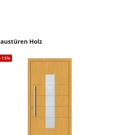
austüren Holz
-15%