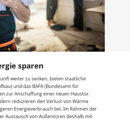
Obentürschließer
rgola Terrasse
Terrassenüberdachung
Fenster mit Rollladen
Balkontür sichern
Fenster nach Maß
ür modern
Sie unsere Smart-Slide-Schiebetüren
ie unsere Solar-Rollläden
Sie unsere Doppeltore
ie unsere Sektionaltore
ie unsere Carports mit Abstellraum
Sie unsere Schüco-Balkontüren aus
Sie unsere Holz Fensterbänke
Sie unsere Alu-Haustüren mit Schüco-
ergie sparen
t weiter zu senken, bieten staatliche
aufbau) und das BAFA (Bundesamt für
gen zur Anschaffung einer neuen Haustür.
ndern reduzieren den Verlust von Wärme
igeren Energieverbrauch bei. Im Rahmen der
der Austausch von Außentüren deshalb mit