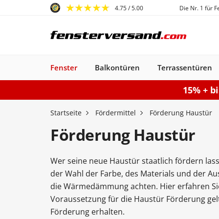
4.75
/ 5.00
Die Nr. 1 für 
Fenster
Balkontüren
Terrassentüren
15% + b
Fenster
Balkontüren
Terrassentüren
Haustüren
Sonnenschutz
Gartentore
Garagentore
Carports
Startseite
Fördermittel
Förderung Haustür
Förderung Haustür
Wer seine neue Haustür staatlich fördern la
Kunststofffenster
Haustüren
Balkontüren
Rollladen
Anbau Carports
PSK-Türen
Einzeltor
Sektionaltore
Kunststoff-Alu
Haustüren
Balkontüren
Raffstores
Carports freistehen
Smart-Slide
Haustüren
Holzfenster
Doppeltor
Balkontür
Außenro
Ha
der Wahl der Farbe, des Materials und der A
Kunststoff
Kunststoff
Stahl-Alu
Fenster
Kunststoff-Alu
Aluminium
die Wärmedämmung achten. Hier erfahren Sie
Konfigurieren
Sektionaltor konfigurieren
Konfigurieren
Gartentor konfigurier
Carport konfiguriere
Terrassentür k
Konfigur
Voraussetzung für die Haustür Förderung gelt
Fenster konfiguriere
Balkontür ko
Förderung erhalten.
Haustür konfigurieren