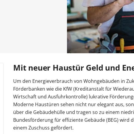
n
r Kosten
tenmarkise
entor Preise
errassentür Farben
Carport Kosten
Zaun Farben
Gelenkarmmarkise
Garagentor Holzoptik
Carport oder Garage
Zäune Kosten
Rolladen nachrüsten
Pe
tür Farben
Kömmerling Fenster
Balkontür mit Rollladen
VEKA Fenster
Balkontür zweiflügelig
Sprossenfenster
ben
Haustür mit Seitenteil
Haustür mit Oberlicht
Haust
Entdecken 
Entdecken S
Entdecken 
Entdecken S
Entdecken S
 Anleitungen
Entdecken 
Carport aufbauen
Entdecken 
Entdecken 
Aluminium
Profil
Mit neuer Haustür Geld und En
Um den Energieverbrauch von Wohngebäuden in Zukunf
Förderbanken wie die KfW (Kreditanstalt für Wieder
Wirtschaft und Ausfuhrkontrolle) lukrative Förderun
Moderne Haustüren sehen nicht nur elegant aus, so
über die Gebäudehülle und tragen so zu einem niedr
Bundesförderung für effiziente Gebäude (BEG) wird 
einem Zuschuss gefördert.