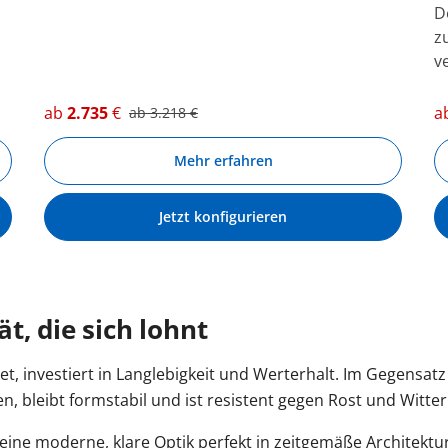
D
z
v
ab
2.735
€
a
ab
3.218
€
Mehr erfahren
Jetzt konfigurieren
t, die sich lohnt
et, investiert in Langlebigkeit und Werterhalt. Im Gegensa
n, bleibt formstabil und ist resistent gegen Rost und Witte
eine moderne, klare Optik perfekt in zeitgemäße Architektu