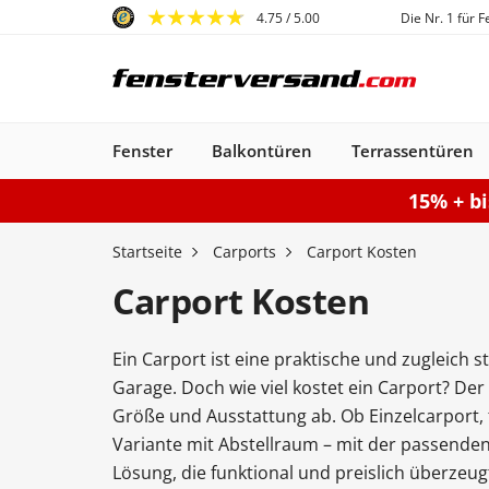
4.75
/ 5.00
Die Nr. 1 für 
Fenster
Balkontüren
Terrassentüren
15% + b
Fenster
Balkontüren
Terrassentüren
Haustüren
Sonnenschutz
Gartentore
Garagentore
Carports
Startseite
Carports
Carport Kosten
Carport Kosten
Ein Carport ist eine praktische und zugleich sti
Kunststofffenster
Haustüren
Balkontüren
Rollladen
Anbau Carports
PSK-Türen
Einzeltor
Sektionaltore
Kunststoff-Alu
Haustüren
Balkontüren
Raffstores
Carports freistehen
Smart-Slide
Haustüren
Holzfenster
Doppeltor
Balkontür
Außenro
Ha
Garage. Doch wie viel kostet ein Carport? Der
Kunststoff
Kunststoff
Stahl-Alu
Fenster
Kunststoff-Alu
Aluminium
Größe und Ausstattung ab. Ob Einzelcarport,
Konfigurieren
Sektionaltor konfigurieren
Konfigurieren
Gartentor konfigurier
Carport konfiguriere
Terrassentür k
Konfigur
Variante mit Abstellraum – mit der passenden
Fenster konfiguriere
Balkontür ko
Lösung, die funktional und preislich überzeug
Haustür konfigurieren