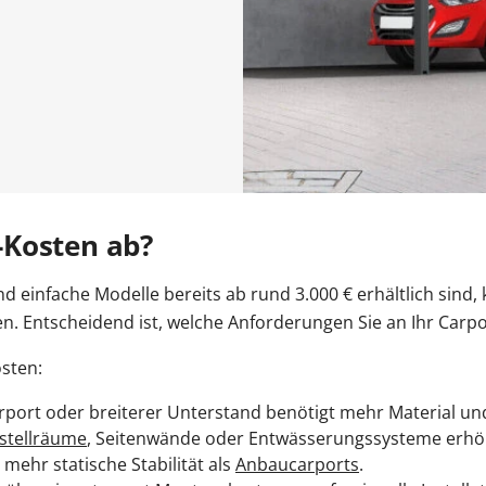
n
r Kosten
tenmarkise
entor Preise
errassentür Farben
Carport Kosten
Zaun Farben
Gelenkarmmarkise
Garagentor Holzoptik
Carport oder Garage
Zäune Kosten
Rolladen nachrüsten
Pe
tür Farben
Kömmerling Fenster
Balkontür mit Rollladen
VEKA Fenster
Balkontür zweiflügelig
Sprossenfenster
ben
Haustür mit Seitenteil
Haustür mit Oberlicht
Haust
Entdecken 
Entdecken S
Entdecken 
Entdecken S
Entdecken S
 Anleitungen
Entdecken 
Carport aufbauen
Entdecken 
Entdecken 
Aluminium
Profil
-Kosten ab?
nd einfache Modelle bereits ab rund 3.000 € erhältlich sin
en. Entscheidend ist, welche Anforderungen Sie an Ihr Carpo
sten:
arport oder breiterer Unterstand benötigt mehr Material u
stellräume
, Seitenwände oder Entwässerungssysteme erhö
mehr statische Stabilität als
Anbaucarports
.