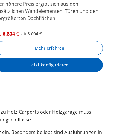
er höhere Preis ergibt sich aus den
usätzlichen Wandelementen, Türen und den
ergrößerten Dachflächen.
b
6.804
€
ab
8.004
€
Mehr erfahren
Jetzt konfigurieren
tz zu Holz-Carports oder Holzgarage muss
rungseinflüsse.
r ein. Besonders beliebt sind Ausführungen in