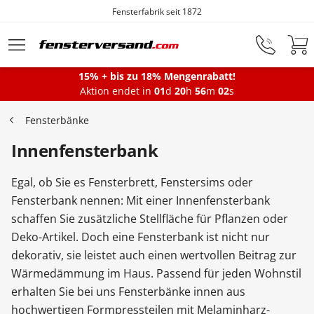
Fensterfabrik seit 1872
Zum Hauptinhalt springen
15% + bis zu 18% Mengenrabatt!
Montageservice
Aktion endet in
01
d
20
h
56
m
01
s
Fensterbänke
Fenster
Innenfensterbank
Egal, ob Sie es Fensterbrett, Fenstersims oder
Balkontüren
Fensterbank nennen: Mit einer Innenfensterbank
schaffen Sie zusätzliche Stellfläche für Pflanzen oder
Deko-Artikel. Doch eine Fensterbank ist nicht nur
Terrassentüren
dekorativ, sie leistet auch einen wertvollen Beitrag zur
Wärmedämmung im Haus. Passend für jeden Wohnstil
Haustüren
erhalten Sie bei uns Fensterbänke innen aus
hochwertigen Formpressteilen mit Melaminharz-