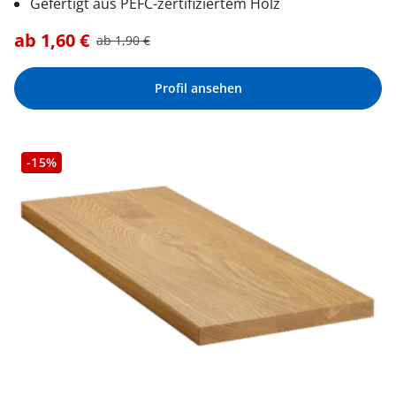
Gefertigt aus PEFC-zertifiziertem Holz
ab
1,60
€
ab
1,90
€
Profil ansehen
-15%