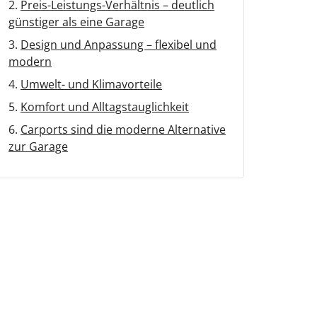
Obentürschließer
Preis-Leistungs-Verhältnis – deutlich
günstiger als eine Garage
rgola Terrasse
Terrassenüberdachung
Design und Anpassung – flexibel und
Fenster mit Rollladen
Balkontür sichern
Fenster nach Maß
modern
ür modern
Umwelt- und Klimavorteile
Sie unsere Smart-Slide-Schiebetüren
ie unsere Solar-Rollläden
Sie unsere Doppeltore
ie unsere Sektionaltore
ie unsere Carports mit Abstellraum
Sie unsere Schüco-Balkontüren aus
Sie unsere Holz Fensterbänke
Sie unsere Alu-Haustüren mit Schüco-
Komfort und Alltagstauglichkeit
Carports sind die moderne Alternative
zur Garage