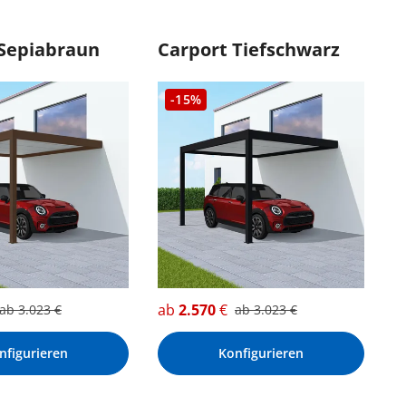
 Sepiabraun
Carport Tiefschwarz
-15%
ab
2.570
€
ab
3.023
€
ab
3.023
€
nfigurieren
Konfigurieren