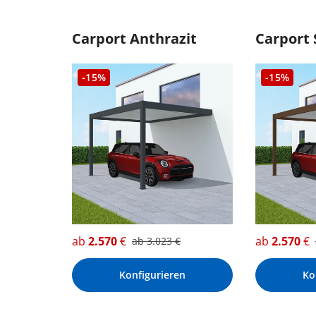
Carport Anthrazit
Carport
-15%
-15%
ab
2.570
€
ab
2.570
€
ab
3.023
€
Konfigurieren
Ko