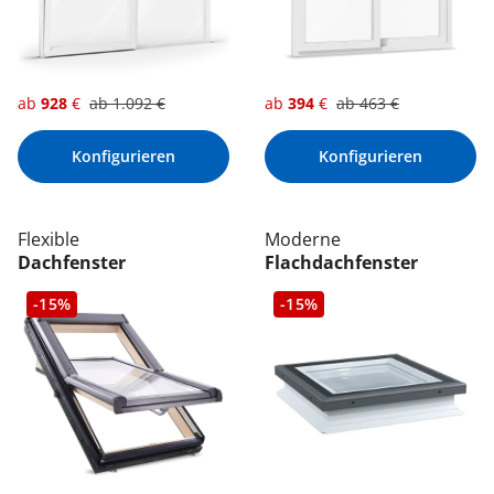
ab
928
€
ab
1.092
€
ab
394
€
ab
463
€
Konfigurieren
Konfigurieren
Flexible
Moderne
Dachfenster
Flachdachfenster
-15%
-15%