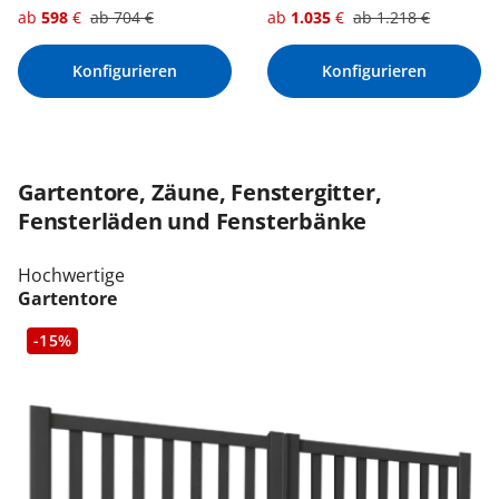
ab
598
€
ab
704
€
ab
1.035
€
ab
1.218
€
Konfigurieren
Konfigurieren
Gartentore, Zäune, Fenstergitter,
Fensterläden und Fensterbänke
Hochwertige
Gartentore
-15%