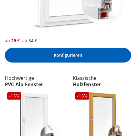
ab
29
€
ab
34
€
Konfigurieren
Hochwertige
Klassische
PVC-Alu Fenster
Holzfenster
-15%
-15%