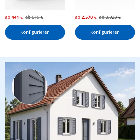
ab
441
€
ab
519
€
ab
2.570
€
ab
3.023
€
Konfigurieren
Konfigurieren