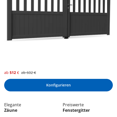
ab
512
€
ab
602
€
Konfigurieren
Elegante
Preiswerte
Zäune
Fenstergitter