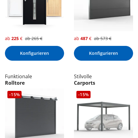
ab
225
€
ab
265
€
ab
487
€
ab
573
€
Konfigurieren
Konfigurieren
Funktionale
Stilvolle
Rolltore
Carports
-15%
-15%