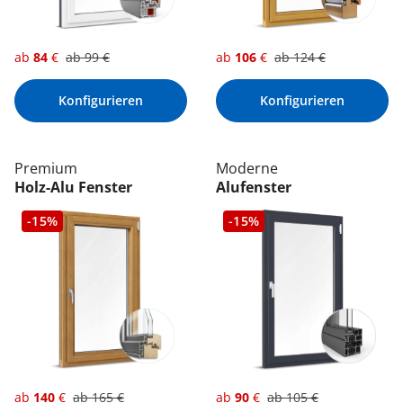
ab
84
€
ab
99
€
ab
106
€
ab
124
€
Konfigurieren
Konfigurieren
Premium
Moderne
Holz-Alu Fenster
Alufenster
-15%
-15%
ab
140
€
ab
165
€
ab
90
€
ab
105
€