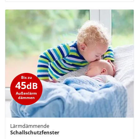
Bis zu
45
dB
Außenlärm
dämmen
Lärmdämmende
Schallschutzfenster