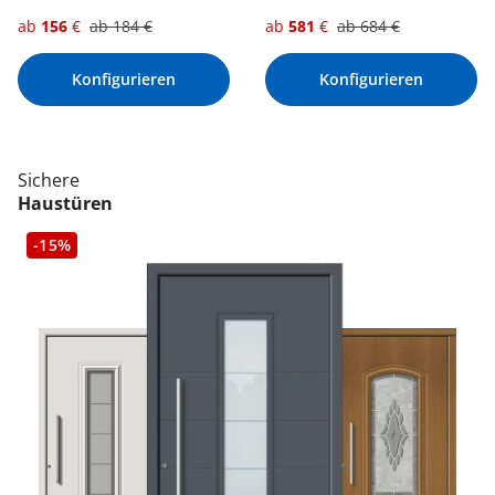
ab
156
€
ab
184
€
ab
581
€
ab
684
€
Konfigurieren
Konfigurieren
Sichere
Haustüren
-15%