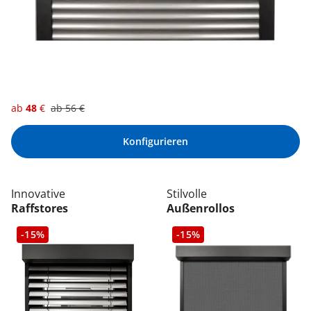
ab
48
€
ab
56
€
Konfigurieren
Innovative
Stilvolle
Raffstores
Außenrollos
-15%
-15%