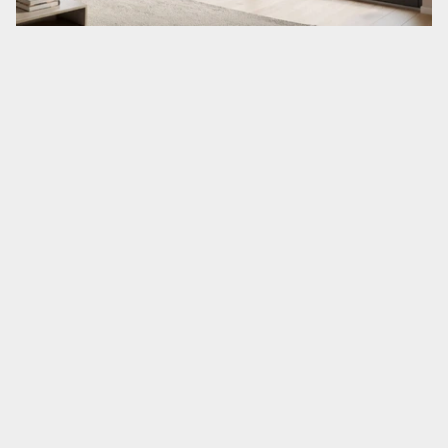
Sonnenschutz
Zäune & Tore
Garagentore
Carports
Anmelden / Registrieren
Kontakt / Hilfe