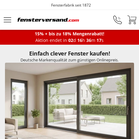
Fensterfabrik seit 1872
Zum Hauptinhalt springen
15% + bis zu 18% Mengenrabatt!
Montageservice
Aktion endet in
02
d
16
h
36
m
16
s
Einfach clever Fenster kaufen!
Deutsche Markenqualität zum günstigen Onlinepreis.
Fenster
Balkontüren
Terrassentüren
Haustüren