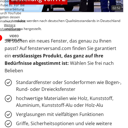
enübertragung an
Tube zu. Für die
02:52
tenverarbeitung
durch YouTube
gelten dessen
Alle Produkte werden nach deutschen Qualitätsstandards in Deutschland
enschutzhinweise.
Weitere
und Europa hergestellt.
Informationen
VIDEO
Sie suchen ein neues Fenster, das genau zu Ihnen
ABSPIELEN
passt? Auf fensterversand.com finden Sie garantiert
ein
erstklassiges Produkt, das ganz auf Ihre
Bedürfnisse abgestimmt ist:
Wählen Sie frei nach
Belieben
Standardfenster oder Sonderformen wie Bogen-,
Rund- oder Dreiecksfenster
hochwertige Materialien wie Holz, Kunststoff,
Aluminium, Kunststoff-Alu oder Holz-Alu
Verglasungen mit vielfältigen Funktionen
Griffe, Sicherheitsoptionen und viele weitere