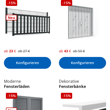
-15%
-15%
Neu
ab
23
€
ab
27
€
ab
43
€
ab
50
€
Konfigurieren
Konfigurieren
Moderne
Dekorative
Fensterläden
Fensterbänke
-15%
-15%