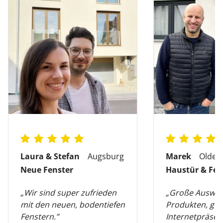
Laura & Stefan
Augsburg
Marek
Olden
Neue Fenster
Haustür & Fen
„Wir sind super zufrieden
„Große Auswah
mit den neuen, bodentiefen
Produkten, gut
Fenstern.”
Internetpräsen