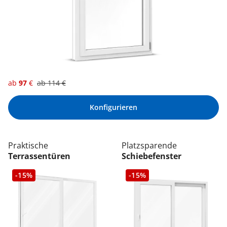
ab
97
€
ab
114
€
Konfigurieren
Praktische
Platzsparende
Terrassentüren
Schiebefenster
-15%
-15%