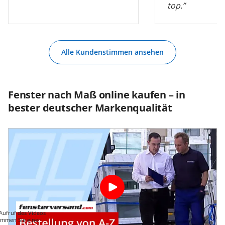
top.”
Alle Kundenstimmen ansehen
Fenster nach Maß online kaufen – in
bester deutscher Markenqualität
Aufruf des Videos
immen Sie einer