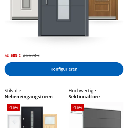
ab
589
€
ab
693
€
Konfigurieren
Stilvolle
Hochwertige
Nebeneingangstüren
Sektionaltore
-15%
-15%