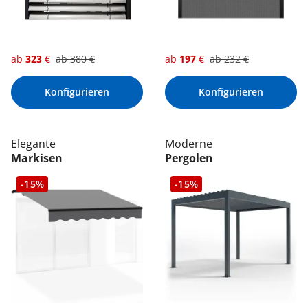
ab
323
€
ab
380
€
ab
197
€
ab
232
€
Konfigurieren
Konfigurieren
Elegante
Moderne
Markisen
Pergolen
-15%
-15%