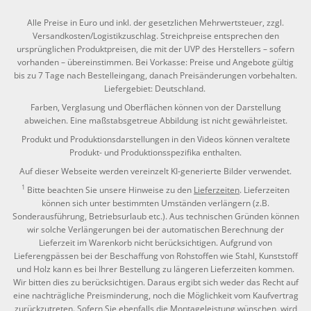
Alle Preise in Euro und inkl. der gesetzlichen Mehrwertsteuer, zzgl.
Versandkosten/Logistikzuschlag. Streichpreise entsprechen den
ursprünglichen Produktpreisen, die mit der UVP des Herstellers – sofern
vorhanden – übereinstimmen. Bei Vorkasse: Preise und Angebote gültig
bis zu 7 Tage nach Bestelleingang, danach Preisänderungen vorbehalten.
Liefergebiet: Deutschland.
Farben, Verglasung und Oberflächen können von der Darstellung
abweichen. Eine maßstabsgetreue Abbildung ist nicht gewährleistet.
Produkt und Produktionsdarstellungen in den Videos können veraltete
Produkt- und Produktionsspezifika enthalten.
Auf dieser Webseite werden vereinzelt KI-generierte Bilder verwendet.
1
Bitte beachten Sie unsere Hinweise zu den
Lieferzeiten
. Lieferzeiten
können sich unter bestimmten Umständen verlängern (z.B.
Sonderausführung, Betriebsurlaub etc.). Aus technischen Gründen können
wir solche Verlängerungen bei der automatischen Berechnung der
Lieferzeit im Warenkorb nicht berücksichtigen. Aufgrund von
Lieferengpässen bei der Beschaffung von Rohstoffen wie Stahl, Kunststoff
und Holz kann es bei Ihrer Bestellung zu längeren Lieferzeiten kommen.
Wir bitten dies zu berücksichtigen. Daraus ergibt sich weder das Recht auf
eine nachträgliche Preisminderung, noch die Möglichkeit vom Kaufvertrag
zurückzutreten. Sofern Sie ebenfalls die Montageleistung wünschen, wird