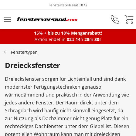
Fensterfabrik seit 1872
Zum Hauptinhalt springen
15% + bis zu 18% Mengenrabatt!
Montageservice
Aktion endet in
02
d
14
h
28
m
28
s
Fenstertypen
Fenster
Dreiecksfenster
Dreiecksfenster sorgen für Lichteinfall und sind dank
Balkontüren
modernster Fertigungstechniken genauso
wärmedämmend und praktisch in der Anwendung wie
jedes andere Fenster. Der Raum direkt unter dem
Terrassentüren
Schrägdach wird häufig nicht sinnvoll eingesetzt, da
zur Nutzung als Dachzimmer nicht genug Platz für ein
Haustüren
rechteckiges Dachfenster unter dem Giebel ist. Diesen
potentiellen Wohnraum kann man mit dreieckigen