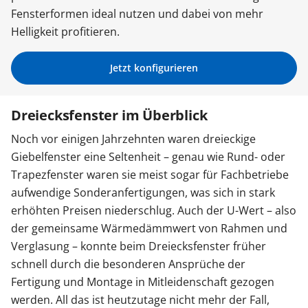
Fensterformen ideal nutzen und dabei von mehr
Sonnenschutz
Helligkeit profitieren.
Zäune & Tore
Jetzt konfigurieren
Dreiecksfenster im Überblick
Garagentore
Noch vor einigen Jahrzehnten waren dreieckige
Giebelfenster eine Seltenheit – genau wie Rund- oder
Carports
Trapezfenster waren sie meist sogar für Fachbetriebe
aufwendige Sonderanfertigungen, was sich in stark
erhöhten Preisen niederschlug. Auch der U-Wert – also
Anmelden / Registrieren
der gemeinsame Wärmedämmwert von Rahmen und
Verglasung – konnte beim Dreiecksfenster früher
Kontakt / Hilfe
schnell durch die besonderen Ansprüche der
Fertigung und Montage in Mitleidenschaft gezogen
werden. All das ist heutzutage nicht mehr der Fall,