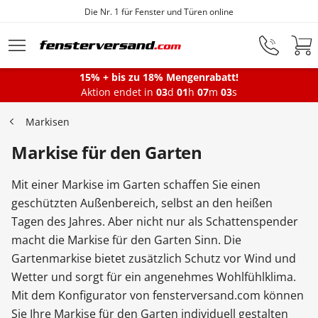
Die Nr. 1 für Fenster und Türen online
Zum Hauptinhalt springen
15% + bis zu 18% Mengenrabatt!
Montageservice
Aktion endet in
03
d
01
h
07
m
03
s
Markisen
Fenster
Markise für den Garten
Mit einer Markise im Garten schaffen Sie einen
Balkontüren
geschützten Außenbereich, selbst an den heißen
Tagen des Jahres. Aber nicht nur als Schattenspender
macht die Markise für den Garten Sinn. Die
Terrassentüren
Gartenmarkise bietet zusätzlich Schutz vor Wind und
Wetter und sorgt für ein angenehmes Wohlfühlklima.
Haustüren
Mit dem Konfigurator von fensterversand.com können
Sie Ihre Markise für den Garten individuell gestalten