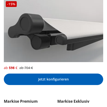
-15%
ab
598
€
ab
704
€
Jetzt konfigurieren
Markise Premium
Markise Exklusiv