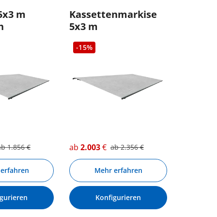
5x3 m
Kassettenmarkise
h
5x3 m
-15%
ab
2.003
€
ab
1.856
€
ab
2.356
€
erfahren
Mehr erfahren
gurieren
Konfigurieren