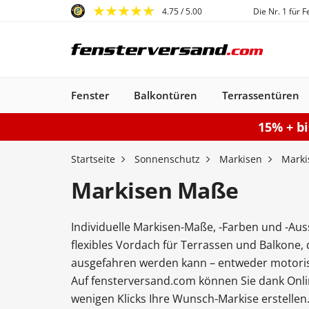
4.75
/ 5.00
Die Nr. 1 für 
Fenster
Balkontüren
Terrassentüren
15% + b
Fenster
Balkontüren
Terrassentüren
Haustüren
Sonnenschutz
Gartentore
Garagentore
Carports
Startseite
Sonnenschutz
Markisen
Mark
Markisen Maße
Individuelle Markisen-Maße, -Farben und -Aus
Kunststofffenster
Haustüren
Balkontüren
Rollladen
Anbau Carports
PSK-Türen
Einzeltor
Sektionaltore
Kunststoff-Alu
Haustüren
Balkontüren
Raffstores
Carports freistehen
Smart-Slide
Haustüren
Holzfenster
Doppeltor
Balkontür
Außenro
Ha
flexibles Vordach für Terrassen und Balkone, 
Kunststoff
Kunststoff
Stahl-Alu
Fenster
Kunststoff-Alu
Aluminium
ausgefahren werden kann – entweder motoris
Konfigurieren
Sektionaltor konfigurieren
Konfigurieren
Gartentor konfigurier
Carport konfiguriere
Terrassentür k
Konfigur
Auf fensterversand.com können Sie dank Onli
Fenster konfiguriere
Balkontür ko
wenigen Klicks Ihre Wunsch-Markise erstellen
Haustür konfigurieren