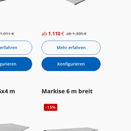
ab
1.110
€
1.011
€
ab
1.305
€
erfahren
Mehr erfahren
gurieren
Konfigurieren
5x4 m
Markise 6 m breit
-15%