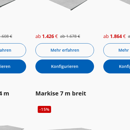
ab
1.426
€
ab
1.864
€
1.608
€
ab
1.678
€
fahren
Mehr erfahren
Mehr 
ieren
Konfigurieren
Konfi
4 m
Markise 7 m breit
-15%