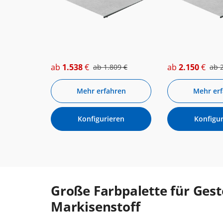
ab
1.538
€
ab
2.150
€
ab
1.809
€
ab
Mehr erfahren
Mehr er
Konfigurieren
Konfigur
Große Farbpalette für Gest
Markisenstoff