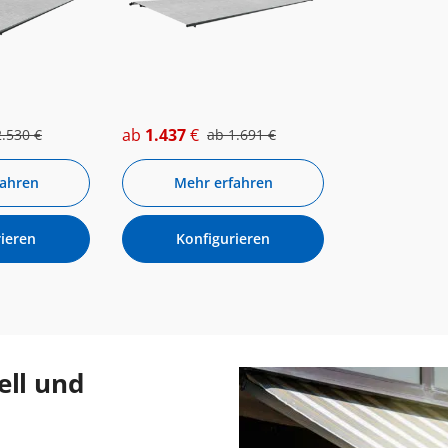
ab
1.437
€
2.530
€
ab
1.691
€
fahren
Mehr erfahren
ieren
Konfigurieren
ell und