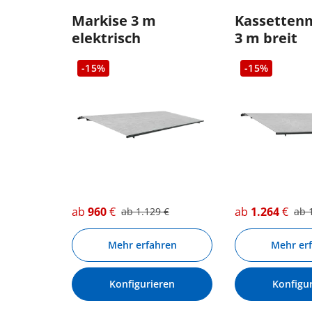
Markise 3 m
Kassetten
elektrisch
3 m breit
-15%
-15%
ab
960
€
ab
1.264
€
ab
1.129
€
ab
Mehr erfahren
Mehr er
Konfigurieren
Konfigu