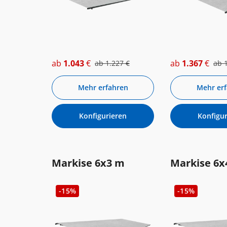
ab
1.043
€
ab
1.367
€
ab
1.227
€
ab
Mehr erfahren
Mehr er
Konfigurieren
Konfigur
Markise 6x3 m
Markise 6x
-15%
-15%