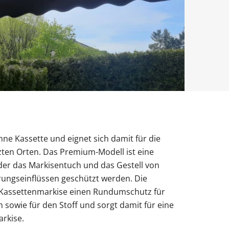
Obentürschließer
rgola Terrasse
Terrassenüberdachung
Fenster mit Rollladen
Balkontür sichern
Fenster nach Maß
ür modern
Sie unsere Smart-Slide-Schiebetüren
ie unsere Solar-Rollläden
Sie unsere Doppeltore
ie unsere Sektionaltore
ie unsere Carports mit Abstellraum
Sie unsere Schüco-Balkontüren aus
Sie unsere Holz Fensterbänke
Sie unsere Alu-Haustüren mit Schüco-
ne Kassette und eignet sich damit für die
ten Orten. Das Premium-Modell ist eine
der das Markisentuch und das Gestell von
erungseinflüssen geschützt werden. Die
ls Kassettenmarkise einen Rundumschutz für
sowie für den Stoff und sorgt damit für eine
rkise.