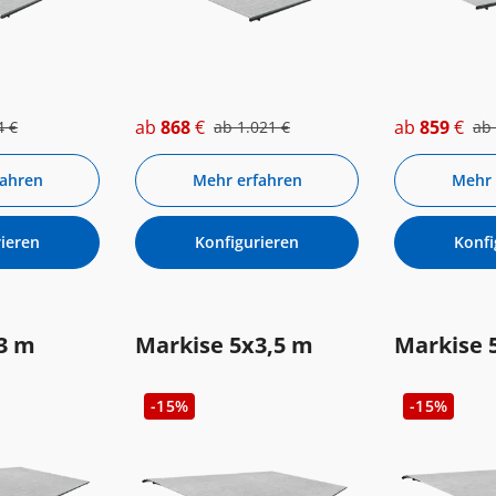
ab
868
€
ab
859
€
4
€
ab
1.021
€
ab
fahren
Mehr erfahren
Mehr 
ieren
Konfigurieren
Konfi
3 m
Markise 5x3,5 m
Markise 
-15%
-15%