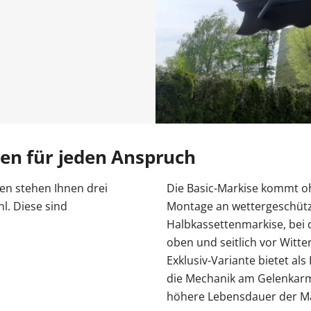
n
r Kosten
tenmarkise
entor Preise
errassentür Farben
Carport Kosten
Zaun Farben
Gelenkarmmarkise
Garagentor Holzoptik
Carport oder Garage
Zäune Kosten
Rolladen nachrüsten
Pe
tür Farben
Kömmerling Fenster
Balkontür mit Rollladen
VEKA Fenster
Balkontür zweiflügelig
Sprossenfenster
ben
Haustür mit Seitenteil
Haustür mit Oberlicht
Haust
Entdecken 
Entdecken S
Entdecken 
Entdecken S
Entdecken S
 Anleitungen
Entdecken 
Carport aufbauen
Entdecken 
Entdecken 
Aluminium
Profil
en für jeden Anspruch
en stehen Ihnen drei
Die Basic-Markise kommt oh
l. Diese sind
Montage an wettergeschütz
Halbkassettenmarkise, bei 
oben und seitlich vor Witt
Exklusiv-Variante bietet a
die Mechanik am Gelenkarm 
höhere Lebensdauer der Ma