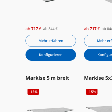
ab
717
€
ab
717
€
ab
844
€
ab
84
Mehr erfahren
Mehr er
Konfigurieren
Konfigur
Markise 5 m breit
Markise 5x
-15%
-15%