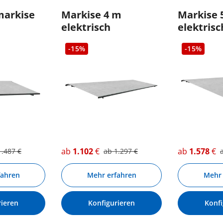
markise
Markise 4 m
Markise 
elektrisch
elektrisc
-15%
-15%
ab
1.102
€
ab
1.578
€
1.487
€
ab
1.297
€
fahren
Mehr erfahren
Mehr 
rieren
Konfigurieren
Konfi