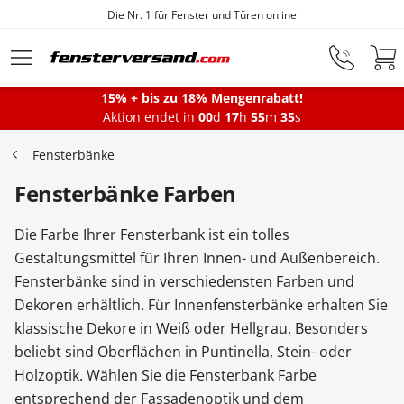
Die Nr. 1 für Fenster und Türen online
Zum Hauptinhalt springen
15% + bis zu 18% Mengenrabatt!
Montageservice
Aktion endet in
00
d
17
h
55
m
35
s
Fensterbänke
Fenster
Fensterbänke Farben
Die Farbe Ihrer Fensterbank ist ein tolles
Balkontüren
Gestaltungsmittel für Ihren Innen- und Außenbereich.
Fensterbänke sind in verschiedensten Farben und
Dekoren erhältlich. Für Innenfensterbänke erhalten Sie
Terrassentüren
klassische Dekore in Weiß oder Hellgrau. Besonders
beliebt sind Oberflächen in Puntinella, Stein- oder
Haustüren
Holzoptik. Wählen Sie die Fensterbank Farbe
entsprechend der Fassadenoptik und dem