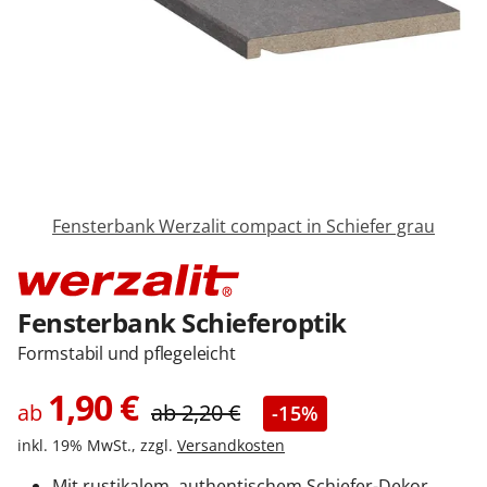
Sonnenschutz
Zäune & Tore
Garagentore
Fensterbank Werzalit compact in Schiefer grau
Carports
Fensterbank Schieferoptik
Anmelden / Registrieren
Formstabil und pflegeleicht
1,90
€
Kontakt / Hilfe
ab
ab
2,20
€
-15%
inkl. 19% MwSt., zzgl.
Versandkosten
Mit rustikalem, authentischem Schiefer-Dekor