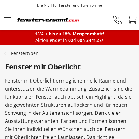
Fensterfabrik seit 1872
Zum Hauptinhalt springen
15% + bis zu 18% Mengenrabatt!
Montageservice
Aktion endet in
02
d
00
h
34
m
26
s
Fenstertypen
Fenster
Fenster mit Oberlicht
Fenster mit Oberlicht ermöglichen helle Räume und
Balkontüren
unterstützen die Wärmedämmung: Zusätzlich sind die
funktionalen Fenster auch optisch ein Highlight, da sie
die gewohnten Strukturen auflockern und für neuen
Terrassentüren
Schwung in der Außenansicht sorgen. Dank vieler
Ausstattungsvarianten, Farben und Formen können
Haustüren
Sie Ihren individuellen Wünschen auch bei Fenstern
mit Oberlichten freien Lauf lassen. Das richtige