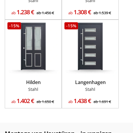
Stahl
Stahl
1.238
€
1.308
€
ab
ab
1.456
€
ab
ab
1.539
€
-15%
-15%
Hilden
Langenhagen
Stahl
Stahl
1.402
€
1.438
€
ab
ab
1.650
€
ab
ab
1.691
€