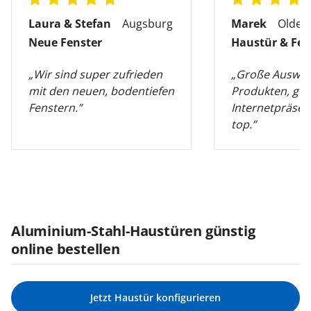
Laura & Stefan
Augsburg
Marek
Olden
Neue Fenster
Haustür & Fen
„Wir sind super zufrieden
„Große Auswah
mit den neuen, bodentiefen
Produkten, gut
Fenstern.”
Internetpräsen
top.”
Aluminium-Stahl-Haustüren günstig
online bestellen
Jetzt Haustür konfigurieren