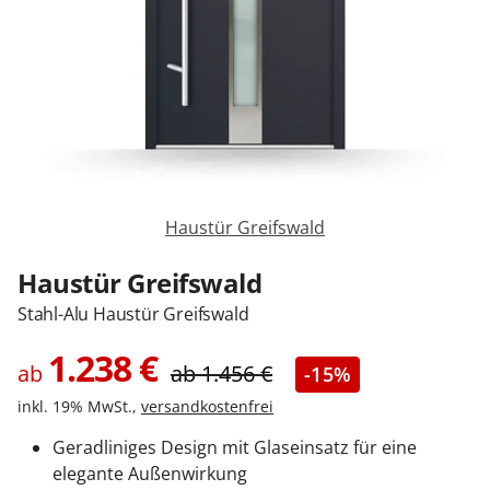
Sonnenschutz
Zäune & Tore
Garagentore
Haustür Greifswald
Carports
Haustür Greifswald
Stahl-Alu Haustür Greifswald
Anmelden / Registrieren
1.238
€
ab
ab
1.456
€
-15%
inkl. 19% MwSt.,
versandkostenfrei
Kontakt / Hilfe
Geradliniges Design mit Glaseinsatz für eine
elegante Außenwirkung