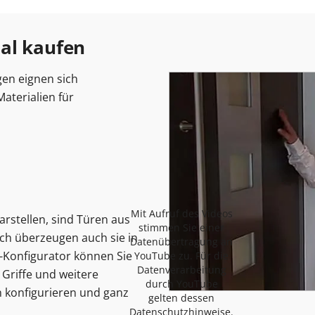
al kaufen
en eignen sich
aterialien für
Mit Aufruf des Videos
rstellen, sind Türen aus
stimmen Sie einer
ch überzeugen auch sie in
Datenübertragung an
e-Konfigurator können Sie
YouTube zu. Für die
Datenverarbeitung
 Griffe und weitere
durch YouTube
 konfigurieren und ganz
gelten dessen
Datenschutzhinweise.