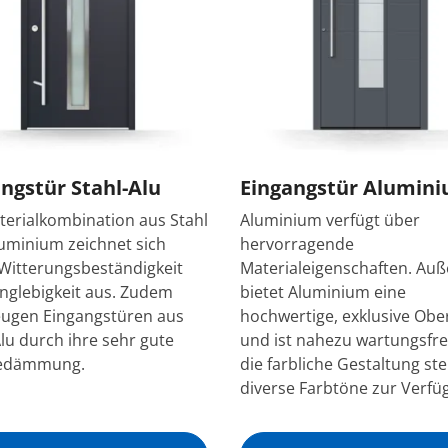
ngstür Stahl-Alu
Eingangstür Alumin
terialkombination aus Stahl
Aluminium verfügt über
uminium zeichnet sich
hervorragende
Witterungsbeständigkeit
Materialeigenschaften. Au
nglebigkeit aus. Zudem
bietet Aluminium eine
ugen Eingangstüren aus
hochwertige, exklusive Obe
Alu durch ihre sehr gute
und ist nahezu wartungsfrei
edämmung.
die farbliche Gestaltung st
diverse Farbtöne zur Verfü