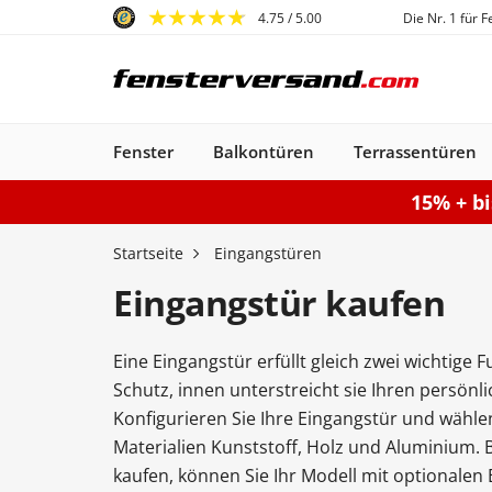
4.75
/ 5.00
Die Nr. 1 für 
Fenster
Balkontüren
Terrassentüren
15% + b
Fenster
Balkontüren
Terrassentüren
Haustüren
Sonnenschutz
Gartentore
Garagentore
Carports
Startseite
Eingangstüren
Eingangstür kaufen
Eine Eingangstür erfüllt gleich zwei wichtige 
Kunststofffenster
Haustüren
Balkontüren
Rollladen
Anbau Carports
PSK-Türen
Einzeltor
Sektionaltore
Kunststoff-Alu
Haustüren
Balkontüren
Raffstores
Carports freistehen
Smart-Slide
Haustüren
Holzfenster
Doppeltor
Balkontür
Außenro
Ha
Schutz, innen unterstreicht sie Ihren persönl
Kunststoff
Kunststoff
Stahl-Alu
Fenster
Kunststoff-Alu
Aluminium
Konfigurieren Sie Ihre Eingangstür und wähle
Konfigurieren
Sektionaltor konfigurieren
Konfigurieren
Gartentor konfigurier
Carport konfiguriere
Terrassentür k
Konfigur
Materialien Kunststoff, Holz und Aluminium. 
Fenster konfiguriere
Balkontür ko
kaufen, können Sie Ihr Modell mit optionalen 
Haustür konfigurieren