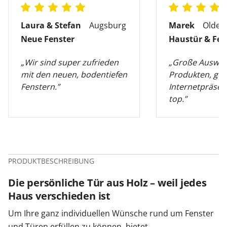
Laura & Stefan
Augsburg
Marek
Olden
Neue Fenster
Haustür & Fen
„Wir sind super zufrieden
„Große Auswah
mit den neuen, bodentiefen
Produkten, gut
Fenstern.”
Internetpräsen
top.”
PRODUKTBESCHREIBUNG
Die persönliche Tür aus Holz – weil jedes
Haus verschieden ist
Um Ihre ganz individuellen Wünsche rund um Fenster
und Türen erfüllen zu können, bietet