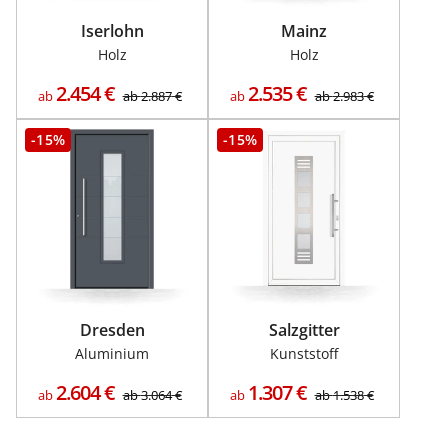
Iserlohn
Mainz
Holz
Holz
2.454
€
2.535
€
ab
ab
2.887
€
ab
ab
2.983
€
-15%
-15%
Dresden
Salzgitter
Aluminium
Kunststoff
2.604
€
1.307
€
ab
ab
3.064
€
ab
ab
1.538
€