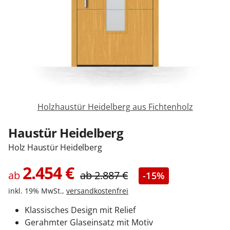
Sonnenschutz
Zäune & Tore
Garagentore
Holzhaustür Heidelberg aus Fichtenholz
Carports
Haustür Heidelberg
Holz Haustür Heidelberg
Anmelden / Registrieren
2.454
€
ab
ab
2.887
€
-15%
inkl. 19% MwSt.,
versandkostenfrei
Kontakt / Hilfe
Klassisches Design mit Relief
Gerahmter Glaseinsatz mit Motiv