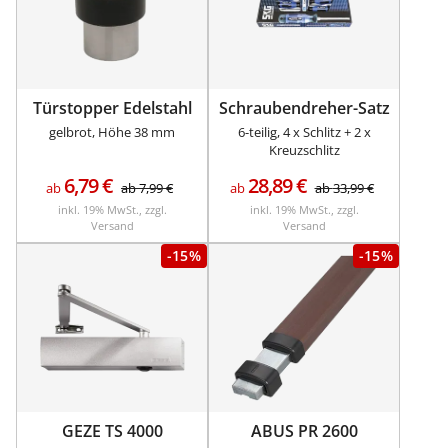
Türstopper Edelstahl
Schraubendreher-Satz
gelbrot, Höhe 38 mm
6-teilig, 4 x Schlitz + 2 x
Kreuzschlitz
6,79
€
28,89
€
ab
ab
7,99
€
ab
ab
33,99
€
inkl. 19% MwSt., zzgl.
inkl. 19% MwSt., zzgl.
Versand
Versand
-15%
-15%
GEZE TS 4000
ABUS PR 2600