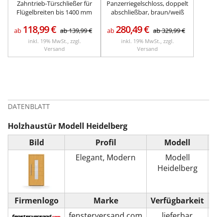
Zahntrieb-Türschließer für
Panzerriegelschloss, doppelt
Flügelbreiten bis 1400 mm
abschließbar, braun/weiß
118,99
€
280,49
€
ab
ab
139,99
€
ab
ab
329,99
€
inkl. 19% MwSt., zzgl.
inkl. 19% MwSt., zzgl.
Versand
Versand
DATENBLATT
Holzhaustür Modell Heidelberg
Bild
Profil
Modell
P
Elegant, Modern
Modell
Heidelberg
Firmenlogo
Marke
Verfügbarkeit
fensterversand.com
lieferbar