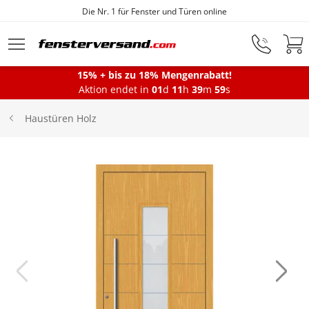
Fensterfabrik seit 1872
Zum Hauptinhalt springen
15% + bis zu 18% Mengenrabatt!
Montageservice
Aktion endet in
01
d
11
h
39
m
58
s
Haustüren Holz
Fenster
Balkontüren
Terrassentüren
Haustüren