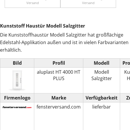
Versand
Versand
Kunststoff Haustür Modell Salzgitter
Die Kunststoffhaustür Modell Salzgitter hat großflächige
Edelstahl-Applikation außen und ist in vielen Farbvarianten
erhältlich.
Bild
Profil
Modell
Pr
aluplast HT 4000 HT
Modell
Ku
PLUS
Salzgitter
H
Firmenlogo
Marke
Verfügbarkeit
Z
fensterversand.com
lieferbar