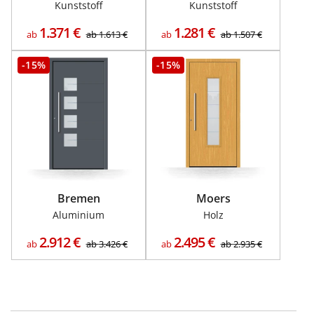
Kunststoff
Kunststoff
1.371
€
1.281
€
ab
ab
1.613
€
ab
ab
1.507
€
-15%
-15%
Bremen
Moers
Aluminium
Holz
2.912
€
2.495
€
ab
ab
3.426
€
ab
ab
2.935
€