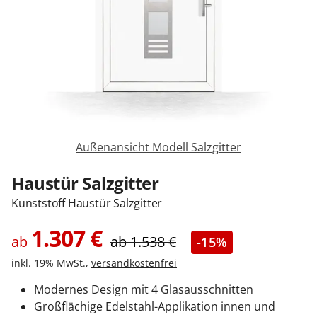
Sonnenschutz
Zäune & Tore
Garagentore
Außenansicht Modell Salzgitter
Carports
Haustür Salzgitter
Kunststoff Haustür Salzgitter
Anmelden / Registrieren
1.307
€
ab
ab
1.538
€
-15%
inkl. 19% MwSt.,
versandkostenfrei
Kontakt / Hilfe
Modernes Design mit 4 Glasausschnitten
Großflächige Edelstahl-Applikation innen und