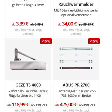
Rauchwarnmelder
gelbrot, Länge 30 mm
Mit 10-Jahres-Lithiumbatterie,
optional vernetzbar
3,39
€
34,00
€
ab
ab
3,99
€
ab
ab
39,99
€
inkl. 19% MwSt., zzgl.
inkl. 19% MwSt., zzgl.
Versand
Versand
-15%
-15%
GEZE TS 4000
ABUS PR 2700
Zahntrieb-Türschließer für
Panzerriegel für Türen von
Flügelbreiten bis 1400 mm
735-1030 mm Breite
118,99
€
425,00
€
ab
ab
139,99
€
ab
ab
499,99
€
inkl. 19% MwSt., zzgl.
inkl. 19% MwSt., zzgl.