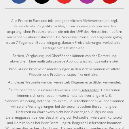
Alle Preise in Euro und inkl. der gesetzlichen Mehrwertsteuer, zzgl.
Versandkosten/Logistikzuschlag. Streichpreise entsprechen den
ursprünglichen Produktpreisen, die mit der UVP des Herstellers – sofern
vorhanden – übereinstimmen. Bei Vorkasse: Preise und Angebote gültig
bis zu 7 Tage nach Bestelleingang, danach Preisänderungen vorbehalten.
Liefergebiet: Deutschland.
Farben, Verglasung und Oberflächen können von der Darstellung
abweichen. Eine maßstabsgetreue Abbildung ist nicht gewährleistet.
Produkt und Produktionsdarstellungen in den Videos können veraltete
Produkt- und Produktionsspezifika enthalten.
Auf dieser Webseite werden vereinzelt KI-generierte Bilder verwendet.
1
Bitte beachten Sie unsere Hinweise zu den
Lieferzeiten
. Lieferzeiten
können sich unter bestimmten Umständen verlängern (z.B.
Sonderausführung, Betriebsurlaub etc.). Aus technischen Gründen können
wir solche Verlängerungen bei der automatischen Berechnung der
Lieferzeit im Warenkorb nicht berücksichtigen. Aufgrund von
Lieferengpässen bei der Beschaffung von Rohstoffen wie Stahl, Kunststoff
und Holz kann es bei Ihrer Bestellung zu längeren Lieferzeiten kommen.
Wir bitten dies zu berücksichtigen. Daraus ergibt sich weder das Recht auf