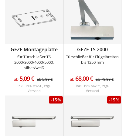
GEZE Montageplatte
GEZE TS 2000
für Türschließer TS
Türschließer für Flügelbreiten
2000/3000/4000/5000,
bis 1250 mm
silber/weiß
5,09
€
68,00
€
ab
ab
5,99
€
ab
ab
79,99
€
inkl. 19% MwSt., zzgl.
inkl. 19% MwSt., zzgl.
Versand
Versand
-15%
-15%