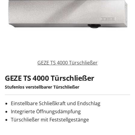
Sonnenschutz
Zäune & Tore
Garagentore
GEZE TS 4000 Türschließer
Carports
GEZE TS 4000 Türschließer
Stufenlos verstellbarer Türschließer
Anmelden / Registrieren
Einstellbare Schließkraft und Endschlag
Integrierte Öffnungsdämpfung
Kontakt / Hilfe
Türschließer mit Feststellgestänge