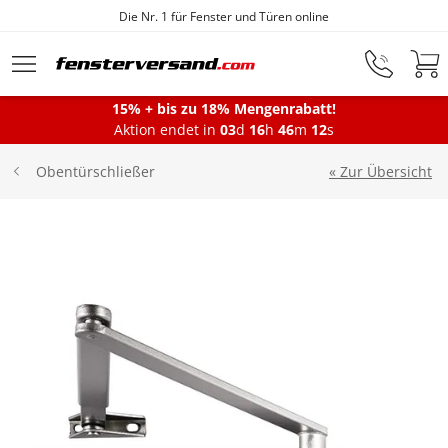
Die Nr. 1 für Fenster und Türen online
Zum Hauptinhalt springen
15% + bis zu 18% Mengenrabatt!
Montageservice
Aktion endet in
03
d
16
h
46
m
11
s
« Zur Übersicht
Obentürschließer
Fenster
Balkontüren
Terrassentüren
Haustüren