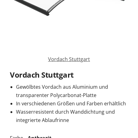
Sonnenschutz
Zäune & Tore
Garagentore
Vordach Stuttgart
Vordach Stuttgart
Carports
Gewölbtes Vordach aus Aluminium und
Anmelden / Registrieren
transparenter Polycarbonat-Platte
In verschiedenen Größen und Farben erhältlich
Wasserresistent durch Wanddichtung und
Kontakt / Hilfe
integrierte Ablaufrinne