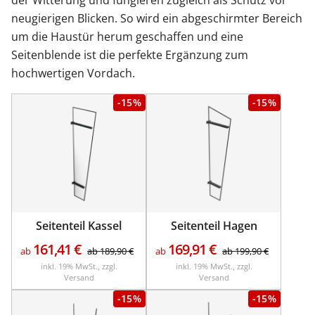
der Witterung und fungieren zugleich als Schutz vor
neugierigen Blicken. So wird ein abgeschirmter Bereich
um die Haustür herum geschaffen und eine
Seitenblende ist die perfekte Ergänzung zum
hochwertigen Vordach.
-15%
-15%
Seitenteil Kassel
Seitenteil Hagen
161,41
€
169,91
€
ab
ab
189,90
€
ab
ab
199,90
€
inkl. 19% MwSt., zzgl.
inkl. 19% MwSt., zzgl.
Versand
Versand
-15%
-15%