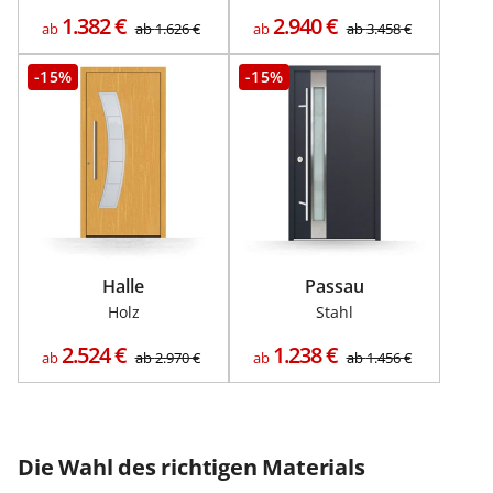
1.382
€
2.940
€
ab
ab
1.626
€
ab
ab
3.458
€
-15%
-15%
Halle
Passau
Holz
Stahl
2.524
€
1.238
€
ab
ab
2.970
€
ab
ab
1.456
€
Die Wahl des richtigen Materials