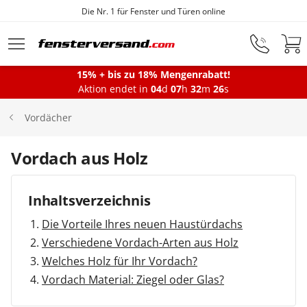
Fensterfabrik seit 1872
Zum Hauptinhalt springen
15% + bis zu 18% Mengenrabatt!
Montageservice
Aktion endet in
04
d
07
h
32
m
25
s
Vordächer
Fenster
Vordach aus Holz
Balkontüren
Inhaltsverzeichnis
Die Vorteile Ihres neuen Haustürdachs
Terrassentüren
Verschiedene Vordach-Arten aus Holz
Welches Holz für Ihr Vordach?
Vordach Material: Ziegel oder Glas?
Haustüren