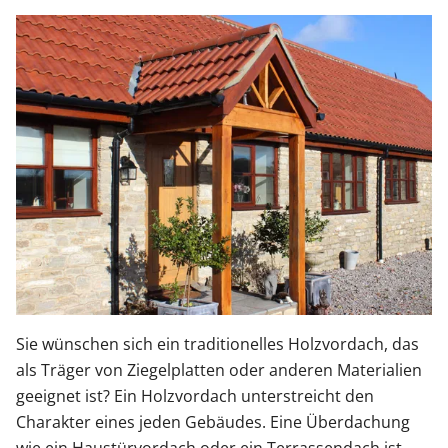
Sonnenschutz
Zäune & Tore
Garagentore
Carports
Anmelden / Registrieren
Sie wünschen sich ein traditionelles Holzvordach, das
als Träger von Ziegelplatten oder anderen Materialien
Kontakt / Hilfe
geeignet ist? Ein Holzvordach unterstreicht den
Charakter eines jeden Gebäudes. Eine Überdachung
wie ein Haustürvordach oder ein Terrassendach ist