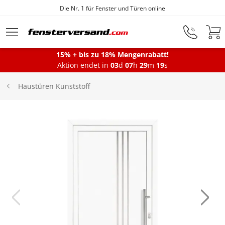
Die Nr. 1 für Fenster und Türen online
Zum Hauptinhalt springen
15% + bis zu 18% Mengenrabatt!
Montageservice
Aktion endet in
03
d
07
h
29
m
18
s
Haustüren Kunststoff
Fenster
Balkontüren
Terrassentüren
Haustüren