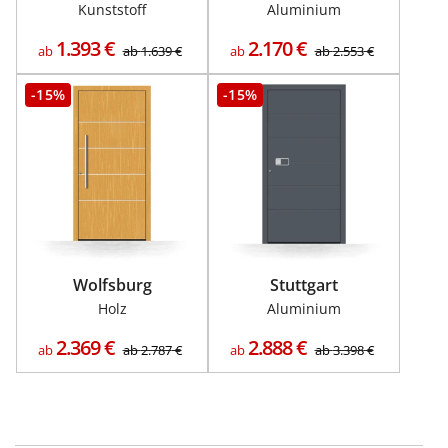
Kunststoff
Aluminium
1.393
€
2.170
€
ab
ab
1.639
€
ab
ab
2.553
€
-15%
-15%
Wolfsburg
Stuttgart
Holz
Aluminium
2.369
€
2.888
€
ab
ab
2.787
€
ab
ab
3.398
€