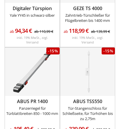
Digitaler Türspion
GEZE TS 4000
Yale YY45 in schwarz-silber
Zahntrieb-Türschließer für
Flügelbreiten bis 1400 mm
94,34
€
118,99
€
ab
ab
110,99
€
ab
ab
139,99
€
inkl. 19% MwSt., zzgl.
inkl. 19% MwSt., zzgl.
Versand
Versand
-15%
-15%
ABUS PR 1400
ABUS TSS550
Panzerriegel für
Tür-Stangenschloss für
Türblattbreiten 850 - 1000 mm
Schließseite, für Türhöhen bis
zu 2,75m
195,49
€
339,99
€