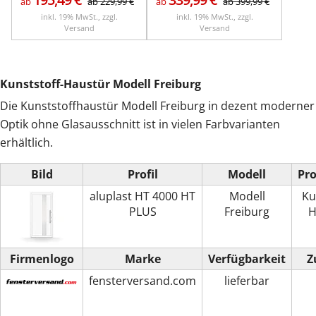
ab
ab
229,99
€
ab
ab
399,99
€
inkl. 19% MwSt., zzgl.
inkl. 19% MwSt., zzgl.
Versand
Versand
Kunststoff-Haustür Modell Freiburg
Die Kunststoffhaustür Modell Freiburg in dezent moderner
Optik ohne Glasausschnitt ist in vielen Farbvarianten
erhältlich.
Bild
Profil
Modell
Pr
aluplast HT 4000 HT
Modell
Ku
PLUS
Freiburg
H
Firmenlogo
Marke
Verfügbarkeit
Z
fensterversand.com
lieferbar