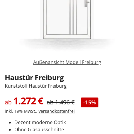
Sonnenschutz
Zäune & Tore
Garagentore
Außenansicht Modell Freiburg
Carports
Haustür Freiburg
Kunststoff Haustür Freiburg
Anmelden / Registrieren
1.272
€
ab
ab
1.496
€
-15%
inkl. 19% MwSt.,
versandkostenfrei
Kontakt / Hilfe
Dezent moderne Optik
Ohne Glasausschnitte