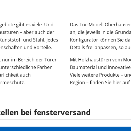
ebote gibt es viele. Und
Das Tür-Modell Oberhausen 
Haustüren – aber auch der
an, die jeweils in die Gru
Kunststoff und Stahl. Jedes
Konfigurator können Sie da
enschaften und Vorteile.
Details frei anpassen, so a
ht nur im Bereich der Türen
Mit Holzhaustüren vom Mode
 unterschiedliche Farben
Baumaterial und innovativ
rlichkeit auch
Viele weitere Produkte – 
ärmeschutz.
Region – finden Sie hier au
ellen bei fensterversand