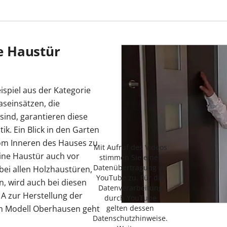
ie Haustür
spiel aus der Kategorie
aseinsätzen, die
 sind, garantieren diese
ik. Ein Blick in den Garten
vom Inneren des Hauses zu
Mit Aufruf des Videos
eine Haustür auch vor
stimmen Sie einer
Datenübertragung an
bei allen Holzhaustüren,
YouTube zu. Für die
, wird auch bei diesen
Datenverarbeitung
A zur Herstellung der
durch YouTube
gelten dessen
m Modell Oberhausen geht
Datenschutzhinweise.