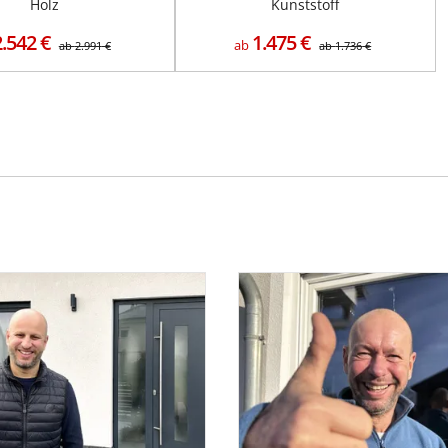
Holz
Kunststoff
2.542
€
1.475
€
ab
ab
2.991
€
ab
1.736
€