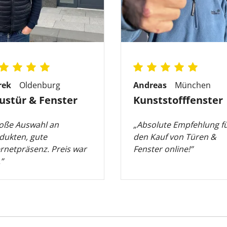
rek
Oldenburg
Andreas
München
ustür & Fenster
Kunststofffenster
oße Auswahl an
„Absolute Empfehlung f
dukten, gute
den Kauf von Türen &
ernetpräsenz. Preis war
Fenster online!”
”