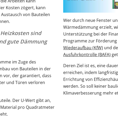
r die Arbeiten kann
der Kosten zögert, kann
n Austausch von Bauteilen
Wer durch neue Fenster un
hnen.
Wärmedämmung erzielt, wird
 Heizkosten sind
Unterstützung bei der Fina
Programme zur Förderung
 und gute Dämmung
Wiederaufbau (KfW)
und d
Ausfuhrkontrolle (BAFA)
get
ramme im Zuge des
Deren Ziel ist es, eine da
nbau von Bauteilen in der
erreichen, indem langfristig
vor, der garantiert, dass
Errichtung von Effizienzhä
er und Türen verloren
werden. So soll keiner ba
Klimaverbesserung mehr e
eile. Der U-Wert gibt an,
s Material pro Quadratmeter
eht.