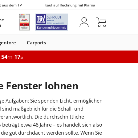
t aus dem TV
Kauf auf Rechnung mit Klarna
ce
i
gentore
Carports
h
54
m
16
s
iebefenster
Optionen
Fensterbänke
Vordächer
Optionen
fe
 mit Rolladen
Elektrische Rolladen
Fensterbank innen
Vordächer aus Glas
Gartentor elektrisch
e Fenster lohnen
n
hiebetür
Pergola Aluminium
Fensterbank außen
Vordächer mit Seitenteil
8-6-8
Doppelstabmatten
Brief & Paket
m
pplungen
 sichern
Pergola mit Seitenwand
Fensterzubehör
6-5-6
ige Aufgaben: Sie spenden Licht, ermöglichen
tur
eneingangstür
chiebefenster
Doppelstabmattenzaun
Markise elektrisch
Paketbox
Doppelstabmatten
Fenstergitter
sind maßgeblich für die Schall- und
Kunststoff
Markise 295 × 250 cm
Briefkasten
ntwortlich. Die durchschnittliche
Flachdachfenster
Konfigurieren
beträgt etwa 48 Jahre – es handelt sich also
Zubehör
Seitenmarkise
onfigurieren
Flachdachfenster elektrisch
, die gut durchdacht werden sollte. Wenn Sie
n