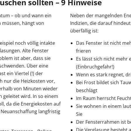
uschen sollten – 9 Hinweise
datum – ob und wann ein
Neben der mangelnden Energ
n müssen, hängt von
Indizien, die darauf hindeu
überfällig ist:
spiel noch völlig intakte
Das Fenster ist nicht meh
lasungen. Alte Fenster
frieren
lem ist aber, dass sie
Es lässt sich nicht mehr
erschwenden. Über eine
(Einbruchgefahr!)
t ein Viertel (!) der
Wenn es stark regnet, d
 nur die Heizkosten vor,
Bei Frost bildet sich Tau
erhalb von Minuten wieder
beschlägt
geleitet wird. In so einem
Im Raum herrscht Feucht
oll, da die Energiekosten auf
Sie wohnen in einem laut
Neuanschaffung langfristig
Sie
Der Fensterrahmen ist b
Die Verglasung besteht a