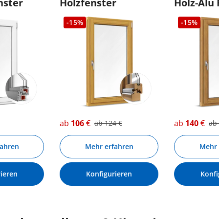
nster
Holzfenster
Holz-Alu 
-15%
-15%
ab
106
€
ab
140
€
ab
124
€
ab
fahren
Mehr erfahren
Mehr 
ieren
Konfigurieren
Konfi