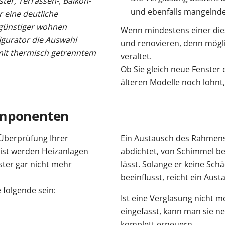
ter, Terrassen-, Balkon-
und ebenfalls mangelnde
 eine deutliche
 günstiger wohnen
Wenn mindestens einer diese
igurator die Auswahl
und renovieren, denn mögli
mit thermisch getrenntem
veraltet.
Ob Sie gleich neue Fenster 
älteren Modelle noch lohnt
omponenten
 Überprüfung Ihrer
Ein Austausch des Rahmens
eist werden Heizanlagen
abdichtet, von Schimmel bef
ster gar nicht mehr
lässt. Solange er keine Sc
beeinflusst, reicht ein Aus
folgende sein:
Ist eine Verglasung nicht m
eingefasst, kann man sie ne
komplett erneuern.