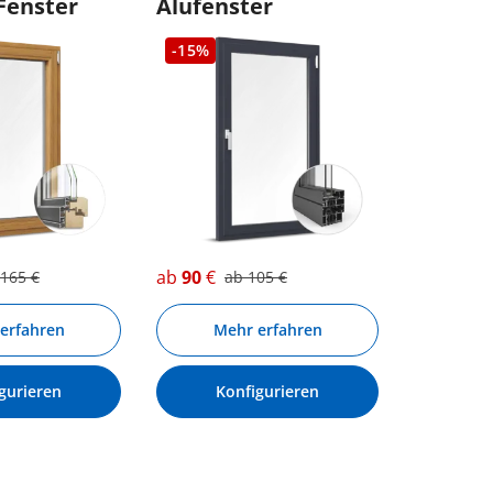
Fenster
Alufenster
-15%
ab
90
€
165
€
ab
105
€
erfahren
Mehr erfahren
gurieren
Konfigurieren