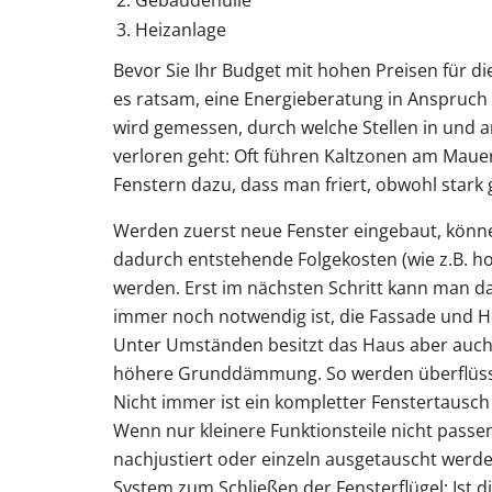
Gebäudehülle
Heizanlage
Bevor Sie Ihr Budget mit hohen Preisen für di
es ratsam, eine Energieberatung in Anspruch
wird gemessen, durch welche Stellen in und
verloren geht: Oft führen Kaltzonen am Maue
Fenstern dazu, dass man friert, obwohl stark 
Werden zuerst neue Fenster eingebaut, kö
dadurch entstehende Folgekosten (wie z.B. h
werden. Erst im nächsten Schritt kann man d
immer noch notwendig ist, die Fassade und H
Unter Umständen besitzt das Haus aber auch 
höhere Grunddämmung. So werden überflüssi
Nicht immer ist ein kompletter Fenstertausch 
Wenn nur kleinere Funktionsteile nicht passen
nachjustiert oder einzeln ausgetauscht werden
System zum Schließen der Fensterflügel: Ist d