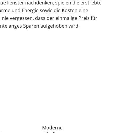
Obentürschließer
ue Fenster nachdenken, spielen die erstrebte
me und Energie sowie die Kosten eine
rgola Terrasse
Terrassenüberdachung
 nie vergessen, dass der einmalige Preis für
Fenster mit Rollladen
Balkontür sichern
Fenster nach Maß
hntelanges Sparen aufgehoben wird.
ür modern
Sie unsere Smart-Slide-Schiebetüren
ie unsere Solar-Rollläden
Sie unsere Doppeltore
ie unsere Sektionaltore
ie unsere Carports mit Abstellraum
Sie unsere Schüco-Balkontüren aus
Sie unsere Holz Fensterbänke
Sie unsere Alu-Haustüren mit Schüco-
Moderne