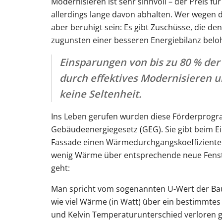
Modernisieren ist sehr sinnvoll – der Preis fü
allerdings lange davon abhalten. Wer wegen 
aber beruhigt sein: Es gibt Zuschüsse, die de
zugunsten einer besseren Energiebilanz belo
Einsparungen von bis zu 80 % der
durch effektives Modernisieren
keine Seltenheit.
Ins Leben gerufen wurden diese Förderprog
Gebäudeenergiegesetz (GEG). Sie gibt beim Ei
Fassade einen Wärmedurchgangskoeffizienten 
wenig Wärme über entsprechende neue Fenst
geht:
Man spricht vom sogenannten U-Wert der Baut
wie viel Wärme (in Watt) über ein bestimmte
und Kelvin Temperaturunterschied verloren g