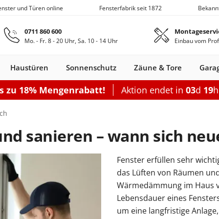
Fenster und Türen online
Fensterfabrik seit 1872
Bekann
Zum Hauptinhalt springen
0711 860 600
Montageservi
Mo. - Fr. 8 - 20 Uhr, Sa. 10 - 14 Uhr
Einbau vom Prof
Haustüren
Sonnenschutz
Zäune & Tore
Gara
is zu 18% Mengenrabatt!
Aktion endet in
03
d
19
Nebeneingangstüren
Dachfenster
Zäune
Optionen
Optionen
Zubehör
Optionen
Sch
sch
Garagentor elektrisch
Einzelcarport
Balkontürgrif
Terrassentür
nd sanieren – wann sich neu
Garagentor mit Tür
Doppelcarport
Abdeckleiste
Terrassen-Sc
Sektionaltor Lamellen
Doppelcarport mit Abstellrau
Balkontürko
Terrassentür
Fenster erfüllen sehr wicht
d
en Holz
llos
ustüren Holz
Holz-Alu
Faltschiebe­türen
Carports mit Abstellraum
Rolltore
Balkontüren Holz-
Fensterläden
Schiebetor
Aluminium­
Nebeneingangstür
Hebeschiebe­türen
Markisen
Balkontüren
Sektionaltor Oberflächenstruk
Carport Dacheindeckung
Dachfenster
Nebeneingangstür
Gartenzaun
Pergola
Montageset
Neb
S
das Lüften von Räumen und 
Fenster
Alu
fenster
Stahl
Aluminium
Holz
Carport Beleuchtung
Wärmedämmung im Haus vera
en
n
onfigurieren
ieren
Rolltor konfigurieren
Konfigurieren
Konfigurieren
Konfigurieren
Konfigurieren
Lebensdauer eines Fensters 
n
nfigurieren
Konfigurieren
K
um eine langfristige Anlage
Nebeneingangstür konfiguriere