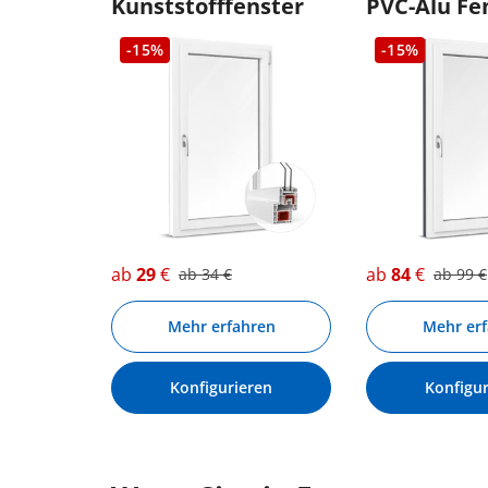
Kunststofffenster
PVC-Alu Fe
-15%
-15%
ab
29
€
ab
84
€
ab
34
€
ab
99
€
Mehr erfahren
Mehr er
Konfigurieren
Konfigur