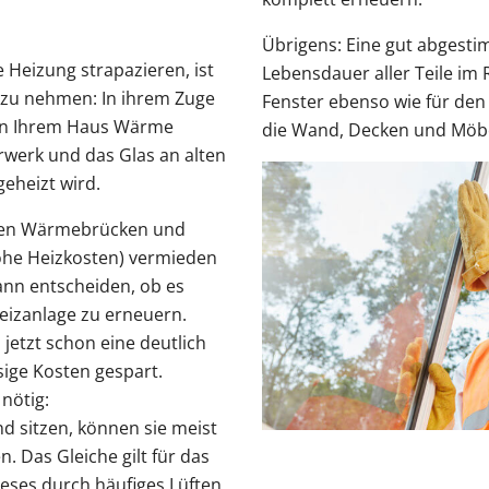
Übrigens: Eine gut abgesti
e Heizung strapazieren, ist
Lebensdauer aller Teile im 
 zu nehmen: In ihrem Zuge
Fenster ebenso wie für den 
 an Ihrem Haus Wärme
die Wand, Decken und Möbe
rwerk und das Glas an alten
geheizt wird.
nnen Wärmebrücken und
ohe Heizkosten) vermieden
ann entscheiden, ob es
eizanlage zu erneuern.
jetzt schon eine deutlich
ge Kosten gespart.
nötig:
d sitzen, können sie meist
. Das Gleiche gilt für das
ieses durch häufiges Lüften