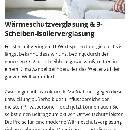
Sonnenschutz
Wärmeschutzverglasung & 3-
Zäune & Tore
Scheiben-Isolierverglasung
Fenster mit geringem U-Wert sparen Energie ein: Es ist
Garagentore
längst bekannt, dass wir uns, bedingt durch den
enormen CO2- und Treibhausgasausstoß, mitten in
Carports
einem Klimawandel befinden, der das Wetter auf der
ganzen Welt verändert.
Anmelden / Registrieren
Zwar liegen infrastrukturelle Maßnahmen gegen diese
Entwicklung außerhalb des Einflussbereichs der
meisten Privatpersonen, doch jetzt können auch Sie
Kontakt / Hilfe
selbst einen Beitrag zum aktiven Umweltschutz leisten:
Die Preise für eine moderne Wärmeschutzverglasung
sinken mehr und mehr: Dabei vermindert diese die