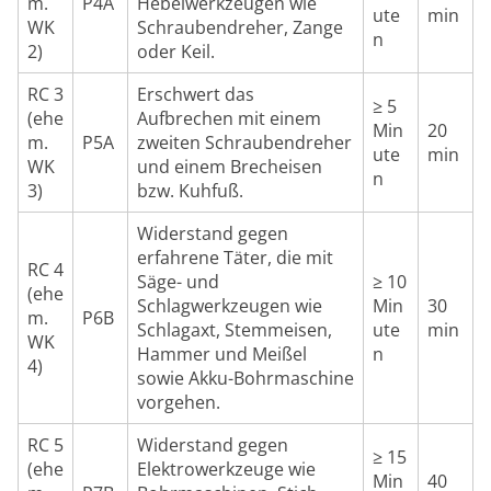
m.
P4A
Hebelwerkzeugen wie
ute
min
WK
Schraubendreher, Zange
n
2)
oder Keil.
RC 3
Erschwert das
≥ 5
(ehe
Aufbrechen mit einem
Min
20
m.
P5A
zweiten Schraubendreher
ute
min
WK
und einem Brecheisen
n
3)
bzw. Kuhfuß.
Widerstand gegen
erfahrene Täter, die mit
RC 4
Säge- und
≥ 10
(ehe
Schlagwerkzeugen wie
Min
30
m.
P6B
Schlagaxt, Stemmeisen,
ute
min
WK
Hammer und Meißel
n
4)
sowie Akku-Bohrmaschine
vorgehen.
RC 5
Widerstand gegen
≥ 15
(ehe
Elektrowerkzeuge wie
Min
40