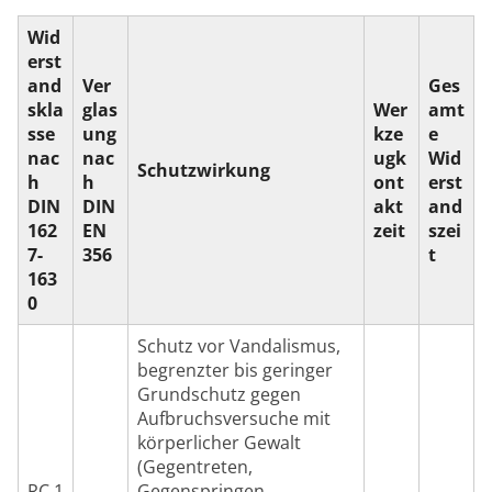
Wid
erst
and
Ver
Ges
skla
glas
Wer
amt
sse
ung
kze
e
nac
nac
ugk
Wid
Schutzwirkung
h
h
ont
erst
DIN
DIN
akt
and
162
EN
zeit
szei
7-
356
t
163
0
Schutz vor Vandalismus,
begrenzter bis geringer
Grundschutz gegen
Aufbruchsversuche mit
körperlicher Gewalt
(Gegentreten,
RC 1
Gegenspringen,