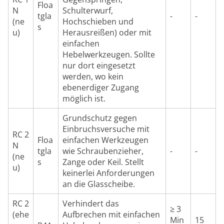
Floa
N
Schulterwurf,
tgla
-
-
(ne
Hochschieben und
s
u)
Herausreißen) oder mit
einfachen
Hebelwerkzeugen. Sollte
nur dort eingesetzt
werden, wo kein
ebenerdiger Zugang
möglich ist.
Grundschutz gegen
Einbruchsversuche mit
RC 2
Floa
einfachen Werkzeugen
N
tgla
wie Schraubenzieher,
-
-
(ne
s
Zange oder Keil. Stellt
u)
keinerlei Anforderungen
an die Glasscheibe.
RC 2
Verhindert das
≥ 3
(ehe
Aufbrechen mit einfachen
Min
15