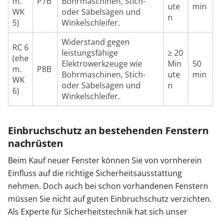
m.
P7B
Bohrmaschinen, Stich-
ute
min
WK
oder Säbelsägen und
n
5)
Winkelschleifer.
Widerstand gegen
RC 6
leistungsfähige
≥ 20
(ehe
Elektrowerkzeuge wie
Min
50
m.
P8B
Bohrmaschinen, Stich-
ute
min
WK
oder Säbelsägen und
n
6)
Winkelschleifer.
Einbruchschutz an bestehenden Fenstern
nachrüsten
Beim Kauf neuer Fenster können Sie von vornherein
Einfluss auf die richtige Sicherheitsausstattung
nehmen. Doch auch bei schon vorhandenen Fenstern
müssen Sie nicht auf guten Einbruchschutz verzichten.
Als Experte für Sicherheitstechnik hat sich unser