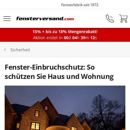
Fensterfabrik seit 1872
Zum Hauptinhalt springen
15% + bis zu 18% Mengenrabatt!
Montageservice
Aktion endet in
00
d
04
h
39
m
11
s
Sicherheit
Fenster
Fenster-Einbruchschutz: So
schützen Sie Haus und Wohnung
Balkontüren
Terrassentüren
Haustüren