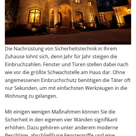
Sonnenschutz
Zäune & Tore
Die Nachrüstung von Sicherheitstechnik in Ihrem
Garagentore
Zuhause lohnt sich, denn Jahr für Jahr steigen die
Einbruchzahlen. Fenster und Türen stellen dabei nach
Carports
wie vor die größte Schwachstelle am Haus dar. Ohne
angemessenen Einbruchschutz benötigen die Täter oft
nur Sekunden, um mit einfachsten Werkzeugen in die
Anmelden / Registrieren
Wohnung zu gelangen.
Mit einigen wenigen Maßnahmen können Sie die
Kontakt / Hilfe
Sicherheit in den eigenen vier Wänden signifikant
erhöhen. Dazu gehören unter anderem moderne
Beschläge, abschließbare Fenstergriffe und eine