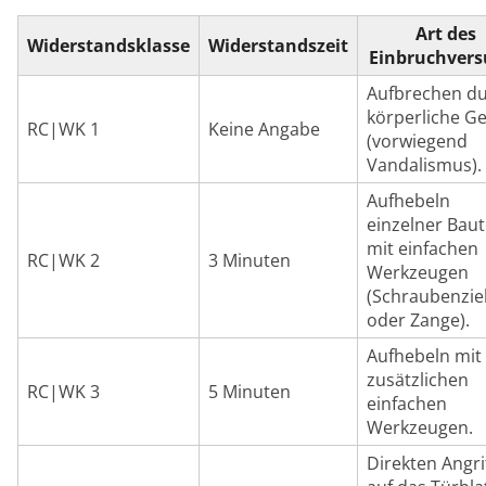
Art des
Widerstandsklasse
Widerstandszeit
Einbruchvers
Aufbrechen d
körperliche G
RC|WK 1
Keine Angabe
(vorwiegend
Vandalismus).
Aufhebeln
einzelner Baut
mit einfachen
RC|WK 2
3 Minuten
Werkzeugen
(Schraubenzie
oder Zange).
Aufhebeln mit
zusätzlichen
RC|WK 3
5 Minuten
einfachen
Werkzeugen.
Direkten Angri