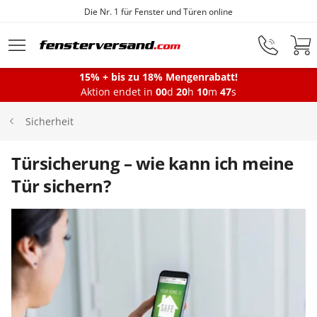
Fensterfabrik seit 1872
Zum Hauptinhalt springen
15% + bis zu 18% Mengenrabatt!
Montageservice
Aktion endet in
00
d
20
h
10
m
46
s
Sicherheit
Fenster
Türsicherung – wie kann ich meine
Tür sichern?
Balkontüren
Terrassentüren
Haustüren