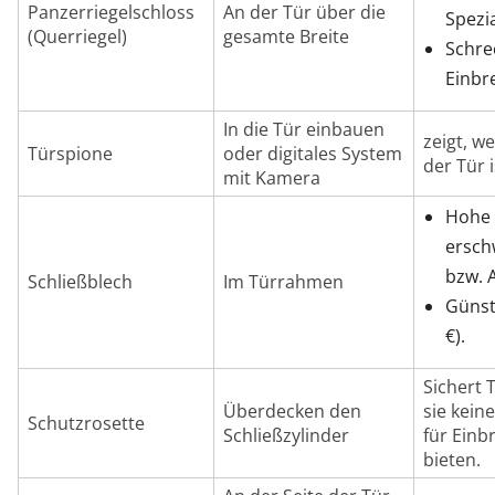
Panzerriegelschloss
An der Tür über die
Spezi
(Querriegel)
gesamte Breite
Schrec
Einbr
In die Tür einbauen
zeigt, w
Türspione
oder digitales System
der Tür i
mit Kamera
Hohe S
ersch
bzw. 
Schließblech
Im Türrahmen
Günsti
€).
Sichert 
Überdecken den
sie kein
Schutzrosette
Schließzylinder
für Ein
bieten.