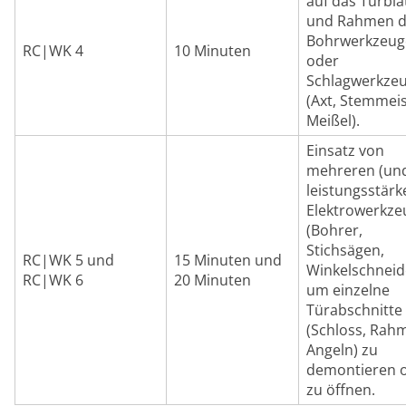
auf das Türbla
und Rahmen d
Bohrwerkzeug
RC|WK 4
10 Minuten
oder
Schlagwerkze
(Axt, Stemmei
Meißel).
Einsatz von
mehreren (un
leistungsstärk
Elektrowerkz
(Bohrer,
Stichsägen,
RC|WK 5 und
15 Minuten und
Winkelschneid
RC|WK 6
20 Minuten
um einzelne
Türabschnitte
(Schloss, Rah
Angeln) zu
demontieren 
zu öffnen.