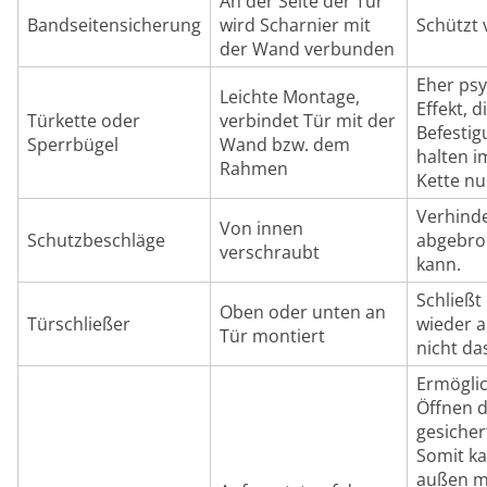
An der Seite der Tür
Bandseitensicherung
wird Scharnier mit
Schützt 
der Wand verbunden
Eher psy
Leichte Montage,
Effekt, d
Türkette oder
verbindet Tür mit der
Befestig
Sperrbügel
Wand bzw. dem
halten i
Rahmen
Kette nu
Verhinde
Von innen
Schutzbeschläge
abgebro
verschraubt
kann.
Schließt
Oben oder unten an
Türschließer
wieder a
Tür montiert
nicht da
Ermöglic
Öffnen d
gesicher
Somit ka
außen mi