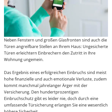
Sonnenschutz
Zäune & Tore
Neben Fenstern und großen Glasfronten sind auch die
Garagentore
Türen angreifbare Stellen an Ihrem Haus: Ungesicherte
Türen erleichtern Einbrechern den Zutritt in Ihre
Carports
Wohnung ungemein.
Das Ergebnis eines erfolgreichen Einbruchs sind meist
Anmelden / Registrieren
hohe finanzielle und auch emotionale Verluste, zudem
kommt manchmal jahrelanger Ärger mit der
Versicherung. Den hundertprozentigen
Kontakt / Hilfe
Einbruchschutz gibt es leider nie, doch durch eine
umfassende Türsicherung erlangen Sie eine wesentlich
höhere Sicherheit.