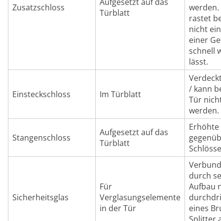
Aufgesetzt auf das
Zusatzschloss
werden.
Türblatt
rastet b
nicht ein
einer Ge
schnell 
lässt.
Verdeckt
/ kann b
Einsteckschloss
Im Türblatt
Tür nich
werden.
Erhöhte 
Aufgesetzt auf das
Stangenschloss
gegenüb
Türblatt
Schlösse
Verbunds
durch s
Für
Aufbau 
Sicherheitsglas
Verglasungselemente
durchdri
in der Tür
eines Br
Splitter