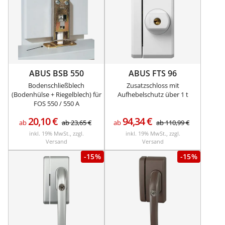
ABUS BSB 550
ABUS FTS 96
Bodenschließblech
Zusatzschloss mit
(Bodenhülse + Riegelblech) für
Aufhebelschutz über 1 t
FOS 550 / 550 A
20,10
€
94,34
€
ab
ab
23,65
€
ab
ab
110,99
€
inkl. 19% MwSt., zzgl.
inkl. 19% MwSt., zzgl.
Versand
Versand
-15%
-15%