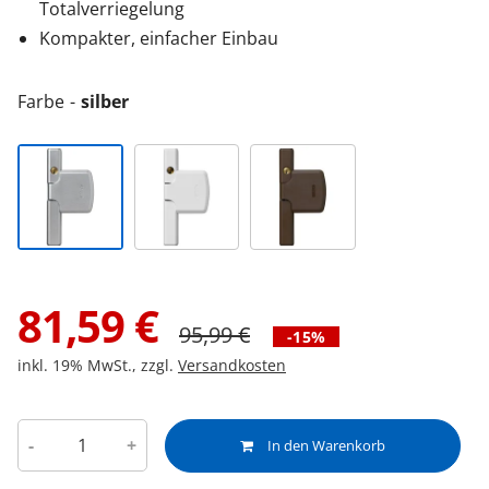
Totalverriegelung
Kompakter, einfacher Einbau
Farbe
silber
81,59
€
95,99
€
-15%
inkl. 19% MwSt., zzgl.
Versandkosten
-
+
In den Warenkorb