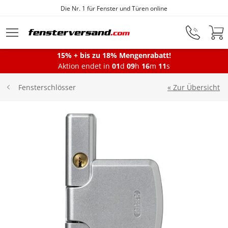
Die Nr. 1 für Fenster und Türen online
Zum Hauptinhalt springen
15% + bis zu 18% Mengenrabatt!
Montageservice
Aktion endet in
01
d
09
h
16
m
11
s
« Zur Übersicht
Fensterschlösser
Fenster
Balkontüren
Terrassentüren
Haustüren