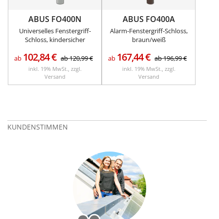
ABUS FO400N
ABUS FO400A
Universelles Fenstergriff-
Alarm-Fenstergriff-Schloss,
Schloss, kindersicher
braun/weiß
102,84
€
167,44
€
ab
ab
120,99
€
ab
ab
196,99
€
inkl. 19% MwSt., zzgl.
inkl. 19% MwSt., zzgl.
Versand
Versand
KUNDENSTIMMEN