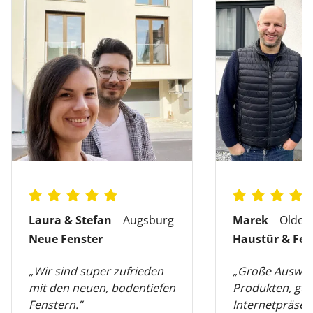
Laura & Stefan
Augsburg
Marek
Olden
Neue Fenster
Haustür & Fen
„Wir sind super zufrieden
„Große Auswah
mit den neuen, bodentiefen
Produkten, gut
Fenstern.”
Internetpräsen