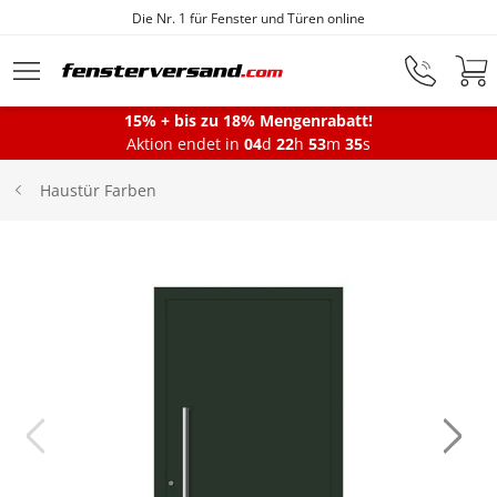
Die Nr. 1 für Fenster und Türen online
Zum Hauptinhalt springen
15% + bis zu 18% Mengenrabatt!
Montageservice
Aktion endet in
04
d
22
h
53
m
35
s
Haustür Farben
Fenster
Balkontüren
Terrassentüren
Haustüren