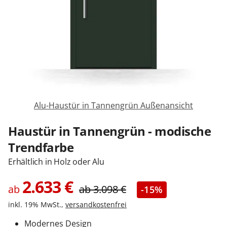
Sonnenschutz
Zäune & Tore
Garagentore
Alu-Haustür in Tannengrün Außenansicht
Carports
Haustür in Tannengrün - modische
Trendfarbe
Anmelden / Registrieren
Erhältlich in Holz oder Alu
2.633
€
ab
ab
3.098
€
-15%
Kontakt / Hilfe
inkl. 19% MwSt.,
versandkostenfrei
Modernes Design