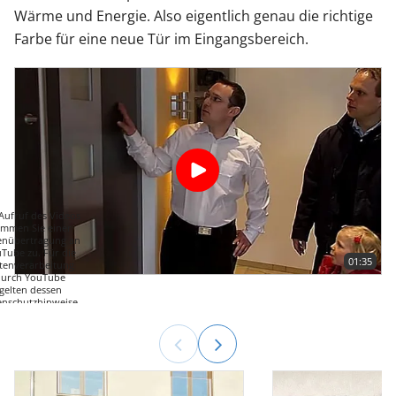
Wärme und Energie. Also eigentlich genau die richtige
Farbe für eine neue Tür im Eingangsbereich.
Aufruf des Videos
immen Sie einer
enübertragung an
Tube zu. Für die
01:35
tenverarbeitung
durch YouTube
gelten dessen
enschutzhinweise.
Weitere
Informationen
VIDEO
ABSPIELEN