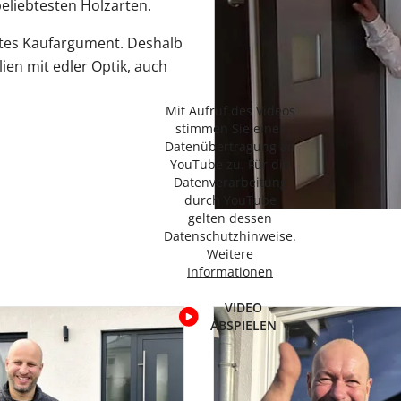
eliebtesten Holzarten.
stes Kaufargument. Deshalb
en mit edler Optik, auch
Mit Aufruf des Videos
stimmen Sie einer
Datenübertragung an
YouTube zu. Für die
Datenverarbeitung
durch YouTube
gelten dessen
Datenschutzhinweise.
Weitere
Informationen
VIDEO
ABSPIELEN