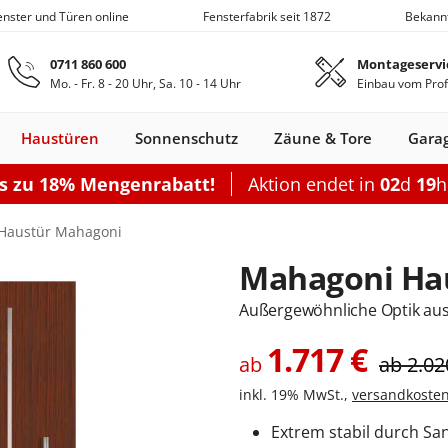
Fenster und Türen online
Fensterfabrik seit 1872
Bekann
Zum Hauptinhalt springen
0711 860 600
Montageservi
Mo. - Fr. 8 - 20 Uhr, Sa. 10 - 14 Uhr
Einbau vom Prof
Haustüren
Sonnenschutz
Zäune & Tore
Gara
is zu 18% Mengenrabatt!
Aktion endet in
02
d
19
Nebeneingangstüren
Dachfenster
Zäune
Optionen
Optionen
Zubehör
Optionen
Sch
Haustür Mahagoni
Garagentor elektrisch
Einzelcarport
Balkontürgrif
Terrassentür
Mahagoni Ha
Garagentor mit Tür
Doppelcarport
Abdeckleiste
Terrassen-Sc
Sektionaltor Lamellen
Doppelcarport mit Abstellrau
Balkontürko
Terrassentür
Außergewöhnliche Optik aus
d
en Holz
llos
ustüren Holz
Holz-Alu
Faltschiebe­türen
Carports mit Abstellraum
Rolltore
Balkontüren Holz-
Fensterläden
Schiebetor
Aluminium­
Nebeneingangstür
Hebeschiebe­türen
Markisen
Balkontüren
Sektionaltor Oberflächenstruk
Carport Dacheindeckung
Dachfenster
Nebeneingangstür
Gartenzaun
Pergola
Montageset
Neb
S
1.717
€
Fenster
Alu
fenster
Stahl
Aluminium
ab
Holz
ab
2.02
Carport Beleuchtung
inkl. 19% MwSt.,
versandkosten
en
n
onfigurieren
ieren
Rolltor konfigurieren
Konfigurieren
Konfigurieren
Konfigurieren
Konfigurieren
n
nfigurieren
Konfigurieren
K
Extrem stabil durch Sa
Nebeneingangstür konfiguriere