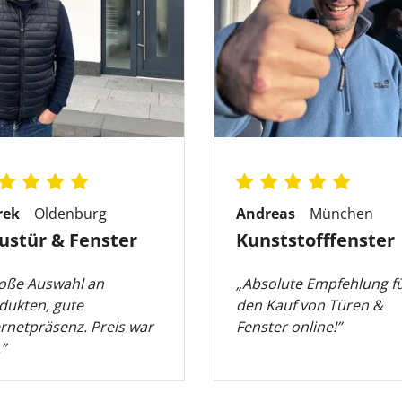
rek
Oldenburg
Andreas
München
ustür & Fenster
Kunststofffenster
oße Auswahl an
„Absolute Empfehlung f
dukten, gute
den Kauf von Türen &
ernetpräsenz. Preis war
Fenster online!”
”