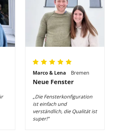
Marco & Lena
Bremen
Timo
Neue Fenster
Fens
ür
„Die Fensterkonfiguration
„Gute 
ist einfach und
Preis,
verständlich, die Qualität ist
Maße s
super!”