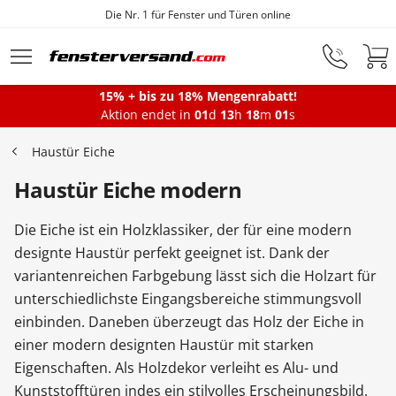
Die Nr. 1 für Fenster und Türen online
Zum Hauptinhalt springen
15% + bis zu 18% Mengenrabatt!
Montageservice
Aktion endet in
01
d
13
h
18
m
00
s
Haustür Eiche
Fenster
Haustür Eiche modern
Die Eiche ist ein Holzklassiker, der für eine modern
Balkontüren
designte Haustür perfekt geeignet ist. Dank der
variantenreichen Farbgebung lässt sich die Holzart für
unterschiedlichste Eingangsbereiche stimmungsvoll
Terrassentüren
einbinden. Daneben überzeugt das Holz der Eiche in
einer modern designten Haustür mit starken
Haustüren
Eigenschaften. Als Holzdekor verleiht es Alu- und
Kunststofftüren indes ein stilvolles Erscheinungsbild.