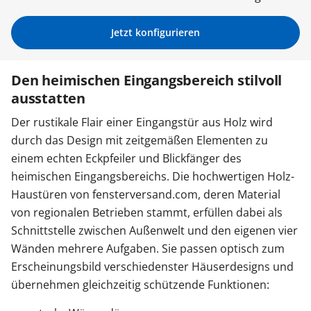
Sonnenschutz
Jetzt konfigurieren
Zäune & Tore
Den heimischen Eingangsbereich stilvoll
ausstatten
Garagentore
Der rustikale Flair einer Eingangstür aus Holz wird
durch das Design mit zeitgemäßen Elementen zu
einem echten Eckpfeiler und Blickfänger des
Carports
heimischen Eingangsbereichs. Die hochwertigen Holz-
Haustüren von fensterversand.com, deren Material
von regionalen Betrieben stammt, erfüllen dabei als
Anmelden / Registrieren
Schnittstelle zwischen Außenwelt und den eigenen vier
Wänden mehrere Aufgaben. Sie passen optisch zum
Kontakt / Hilfe
Erscheinungsbild verschiedenster Häuserdesigns und
übernehmen gleichzeitig schützende Funktionen: