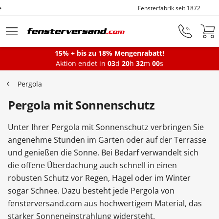
Fensterfabrik seit 1872
Zum Hauptinhalt springen
15% + bis zu 18% Mengenrabatt!
Montageservice
Aktion endet in
03
d
20
h
31
m
59
s
Pergola
Fenster
Pergola mit Sonnenschutz
Unter Ihrer Pergola mit Sonnenschutz verbringen Sie
Balkontüren
angenehme Stunden im Garten oder auf der Terrasse
und genießen die Sonne. Bei Bedarf verwandelt sich
die offene Überdachung auch schnell in einen
Terrassentüren
robusten Schutz vor Regen, Hagel oder im Winter
sogar Schnee. Dazu besteht jede Pergola von
Haustüren
fensterversand.com aus hochwertigem Material, das
starker Sonneneinstrahlung widersteht.