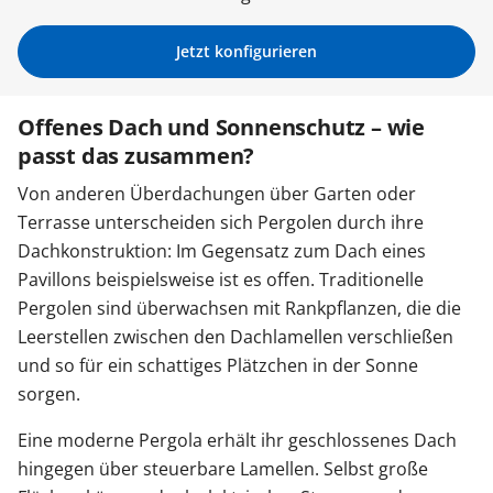
Sonnenschutz
Jetzt konfigurieren
Zäune & Tore
Offenes Dach und Sonnenschutz – wie
passt das zusammen?
Garagentore
Von anderen Überdachungen über Garten oder
Terrasse unterscheiden sich Pergolen durch ihre
Dachkonstruktion: Im Gegensatz zum Dach eines
Carports
Pavillons beispielsweise ist es offen. Traditionelle
Pergolen sind überwachsen mit Rankpflanzen, die die
Leerstellen zwischen den Dachlamellen verschließen
Anmelden / Registrieren
und so für ein schattiges Plätzchen in der Sonne
sorgen.
Kontakt / Hilfe
Eine moderne Pergola erhält ihr geschlossenes Dach
hingegen über steuerbare Lamellen. Selbst große