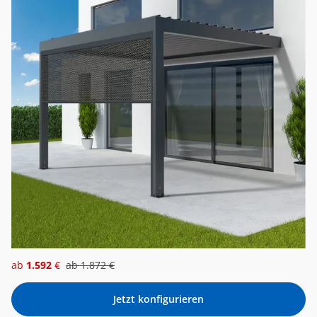
ab
1.592
€
ab
1.872
€
Jetzt konfigurieren