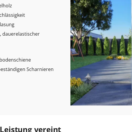
elholz
chlässigkeit
glasung
, dauerelastischer
elbodenschiene
sbeständigen Scharnieren
 Leistung vereint