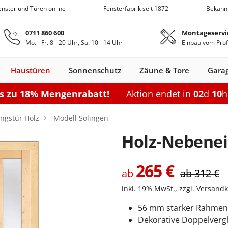
Fenster und Türen online
Fensterfabrik seit 1872
Bekann
Zum Hauptinhalt springen
0711 860 600
Montageservi
Mo. - Fr. 8 - 20 Uhr, Sa. 10 - 14 Uhr
Einbau vom Prof
Haustüren
Sonnenschutz
Zäune & Tore
Gara
is zu 18% Mengenrabatt!
Aktion endet in
02
d
10
Nebeneingangstüren
Dachfenster
Zäune
Optionen
Optionen
Zubehör
Optionen
Sch
ngstür Holz
Modell Solingen
Garagentor elektrisch
Einzelcarport
Balkontürgrif
Terrassentür
Holz-Nebenei
Garagentor mit Tür
Doppelcarport
Abdeckleiste
Terrassen-Sc
Sektionaltor Lamellen
Doppelcarport mit Abstellrau
Balkontürko
Terrassentür
265
€
ab
ab
312
€
d
en Holz
llos
ustüren Holz
Holz-Alu
Faltschiebe­türen
Carports mit Abstellraum
Rolltore
Balkontüren Holz-
Fensterläden
Schiebetor
Aluminium­
Nebeneingangstür
Hebeschiebe­türen
Markisen
Balkontüren
Sektionaltor Oberflächenstruk
Carport Dacheindeckung
Dachfenster
Nebeneingangstür
Gartenzaun
Pergola
Montageset
Neb
S
Fenster
Alu
fenster
Stahl
Aluminium
Holz
inkl. 19% MwSt., zzgl.
Versandk
Carport Beleuchtung
en
n
onfigurieren
ieren
Rolltor konfigurieren
Konfigurieren
Konfigurieren
Konfigurieren
Konfigurieren
56 mm starker Rahmen
n
nfigurieren
Konfigurieren
K
Dekorative Doppelverg
Nebeneingangstür konfiguriere