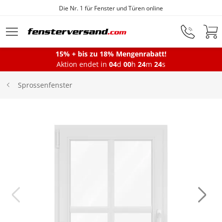
Die Nr. 1 für Fenster und Türen online
Zum Hauptinhalt springen
15% + bis zu 18% Mengenrabatt!
Montageservice
Aktion endet in
04
d
00
h
24
m
24
s
Sprossenfenster
Fenster
Balkontüren
Terrassentüren
Haustüren