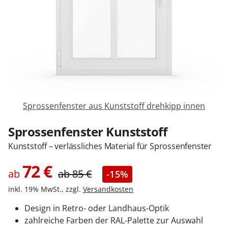
Sonnenschutz
Zäune & Tore
Garagentore
Sprossenfenster aus Kunststoff drehkipp innen
Carports
Sprossenfenster Kunststoff
Kunststoff – verlässliches Material für Sprossenfenster
Anmelden / Registrieren
72
€
ab
ab
85
€
-15%
inkl. 19% MwSt., zzgl.
Versandkosten
Kontakt / Hilfe
Design in Retro- oder Landhaus-Optik
zahlreiche Farben der RAL-Palette zur Auswahl