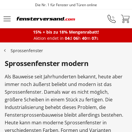
Die Nr. 1 für Fenster und Türen online
Zum Hauptinhalt springen
15% + bis zu 18% Mengenrabatt!
Montageservice
Aktion endet in
04
d
06
h
40
m
07
s
Sprossenfenster
Fenster
Sprossenfenster modern
Als Bauweise seit Jahrhunderten bekannt, heute aber
Balkontüren
immer noch äußerst beliebt und modern ist das
Sprossenfenster. Damals war es nicht möglich,
größere Scheiben in einem Stück zu fertigen. Die
Terrassentüren
Industrialisierung behebt dieses Problem, die
Fenstersprossenbauweise bleibt allerdings bestehen.
Haustüren
Heute kann man moderne Sprossenfenster in
verschiedensten Farben, Formen und Varianten