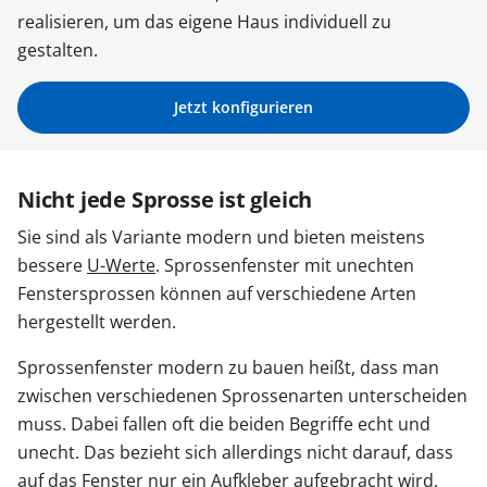
realisieren, um das eigene Haus individuell zu
Sonnenschutz
gestalten.
Zäune & Tore
Jetzt konfigurieren
Garagentore
Nicht jede Sprosse ist gleich
Sie sind als Variante modern und bieten meistens
Carports
bessere
U-Werte
. Sprossenfenster mit unechten
Fenstersprossen können auf verschiedene Arten
hergestellt werden.
Anmelden / Registrieren
Sprossenfenster modern zu bauen heißt, dass man
zwischen verschiedenen Sprossenarten unterscheiden
Kontakt / Hilfe
muss. Dabei fallen oft die beiden Begriffe echt und
unecht. Das bezieht sich allerdings nicht darauf, dass
auf das Fenster nur ein Aufkleber aufgebracht wird,