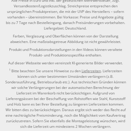
Alle Preise in Euro und inkl. der gesetzlichen Mehrwertsteuer, zzgl.
Versandkosten/Logistikzuschlag. Streichpreise entsprechen den
ursprünglichen Produktpreisen, die mit der UVP des Herstellers – sofern
vorhanden – übereinstimmen. Bei Vorkasse: Preise und Angebote gültig
bis zu 7 Tage nach Bestelleingang, danach Preisänderungen vorbehalten.
Liefergebiet: Deutschland.
Farben, Verglasung und Oberflächen können von der Darstellung
abweichen. Eine maßstabsgetreue Abbildung ist nicht gewährleistet.
Produkt und Produktionsdarstellungen in den Videos können veraltete
Produkt- und Produktionsspezifika enthalten.
Auf dieser Webseite werden vereinzelt KI-generierte Bilder verwendet.
1
Bitte beachten Sie unsere Hinweise zu den
Lieferzeiten
. Lieferzeiten
können sich unter bestimmten Umständen verlängern (z.B.
Sonderausführung, Betriebsurlaub etc.). Aus technischen Gründen können
wir solche Verlängerungen bei der automatischen Berechnung der
Lieferzeit im Warenkorb nicht berücksichtigen. Aufgrund von
Lieferengpässen bei der Beschaffung von Rohstoffen wie Stahl, Kunststoff
und Holz kann es bei Ihrer Bestellung zu längeren Lieferzeiten kommen.
Wir bitten dies zu berücksichtigen. Daraus ergibt sich weder das Recht auf
eine nachträgliche Preisminderung, noch die Möglichkeit vom Kaufvertrag
zurückzutreten. Sofern Sie ebenfalls die Montageleistung wünschen, wird
sich die Lieferzeit um mindestens 2 Wochen verlängern.