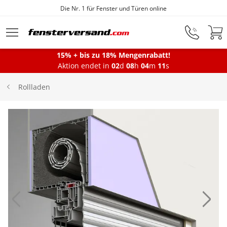
Die Nr. 1 für Fenster und Türen online
Zum Hauptinhalt springen
15% + bis zu 18% Mengenrabatt!
Montageservice
Aktion endet in
02
d
08
h
04
m
11
s
Rollladen
Fenster
Balkontüren
Terrassentüren
Haustüren