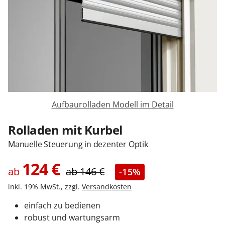
Sonnenschutz
Zäune & Tore
Garagentore
Aufbaurolladen Modell im Detail
Carports
Rolladen mit Kurbel
Manuelle Steuerung in dezenter Optik
Anmelden / Registrieren
124
€
ab
ab
146
€
-15%
inkl. 19% MwSt., zzgl.
Versandkosten
Kontakt / Hilfe
einfach zu bedienen
robust und wartungsarm