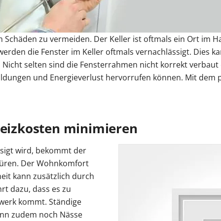
n
r Kosten
tenmarkise
entor Preise
errassentür Farben
Carport Kosten
Zaun Farben
Gelenkarmmarkise
Garagentor Holzoptik
Carport oder Garage
Zäune Kosten
Rolladen nachrüsten
Pe
tür Farben
Kömmerling Fenster
Balkontür mit Rollladen
VEKA Fenster
Balkontür zweiflügelig
Sprossenfenster
um Schäden zu vermeiden. Der Keller ist oftmals ein Ort im
ben
Haustür mit Seitenteil
Haustür mit Oberlicht
Haust
erden die Fenster im Keller oftmals vernachlässigt. Dies k
Entdecken 
Entdecken S
Entdecken 
Entdecken S
Entdecken S
 Anleitungen
. Nicht selten sind die Fensterrahmen nicht korrekt verbaut
Entdecken 
Carport aufbauen
Entdecken 
Entdecken 
Aluminium
lbildungen und Energieverlust hervorrufen können. Mit de
Profil
Heizkosten minimieren
sigt wird, bekommt der
spüren. Der Wohnkomfort
eit kann zusätzlich durch
hrt dazu, dass es zu
werk kommt. Ständige
Wenn zudem noch Nässe