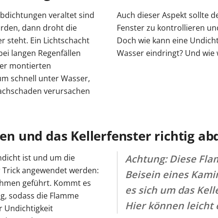
Abdichtungen veraltet sind
Auch dieser Aspekt sollte 
rden, dann droht die
Fenster zu kontrollieren und
r steht. Ein Lichtschacht
Doch wie kann eine Undichti
bei langen Regenfällen
Wasser eindringt? Und wie
ler montierten
aum schnell unter Wasser,
achschaden verursachen
ren und das Kellerfenster richtig ab
ndicht ist und um die
Achtung: Diese Fla
er Trick angewendet werden:
Beisein eines Kami
ahmen geführt. Kommt es
es sich um das Kel
ug, sodass die Flamme
Hier können leicht
r Undichtigkeit