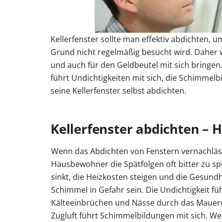
Weitere Links
Weitere Links
Weitere Links
Weitere Links
Weitere Links
Weitere Links
Weitere Links
Weitere Links
Terrassentür Typen
Vorbaurolladen
Gartentor Maße
Garagentor Maße
Carport Typen
Carport Maße
Pergola freistehend
Gartentor Farben
Garagentor Farben
Terrassentür Größen
Carport Farbe
Gartento
Kasset
Garag
T
Fenstertypen
Balkontür Typen
Fenstergrößen
Balkontüren Maße
Fensterfarben
Balkon
Kellerfenster sollte man effektiv abdichten, 
Haustüren Glas
Haustür Maße
Haustür Far
Anleitungen & Videos
Anleitungen & Videos
Anleitungen & Videos
Anleitungen & Videos
Grund nicht regelmäßig besucht wird. Daher w
Anleitungen & Videos
Anleitungen & Videos
Anleitungen & Videos
Montage Terrassentür
Montage Sonnenschutz
Montage Gartentor
Montage Garagentor
Montage Zaun
Videos / Anleitungen
Videos / Anleitungen
Videos / Anleitungen
Videos /
und auch für den Geldbeutel mit sich bringen
Anleitungen & Videos
Carport Baugenehmigung
Carport Fundament
Fenstermontage
Montage Balkontür
Videos / Anleitungen
Videos / Anleitungen
führt Undichtigkeiten mit sich, die Schimme
Montage Haustür
Videos / Anleitungen
seine Kellerfenster selbst abdichten.
Kellerfenster abdichten – 
Wenn das Abdichten von Fenstern vernachläs
Hausbewohner die Spätfolgen oft bitter zu 
sinkt, die Heizkosten steigen und die Gesundh
Schimmel in Gefahr sein. Die Undichtigkeit fü
Kälteeinbrüchen und Nässe durch das Mauer
Zugluft führt Schimmelbildungen mit sich. 