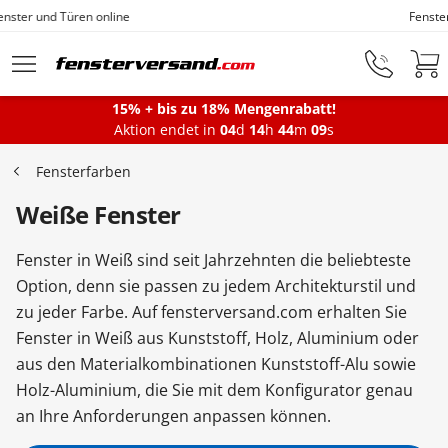
Fensterfabrik seit 1872
Zum Hauptinhalt springen
15% + bis zu 18% Mengenrabatt!
Montageservice
Aktion endet in
04
d
14
h
44
m
08
s
Fensterfarben
Fenster
Weiße Fenster
Fenster in Weiß sind seit Jahrzehnten die beliebteste
Balkontüren
Option, denn sie passen zu jedem Architekturstil und
zu jeder Farbe. Auf fensterversand.com erhalten Sie
Fenster in Weiß aus Kunststoff, Holz, Aluminium oder
Terrassentüren
aus den Materialkombinationen Kunststoff-Alu sowie
Holz-Aluminium, die Sie mit dem Konfigurator genau
Haustüren
an Ihre Anforderungen anpassen können.