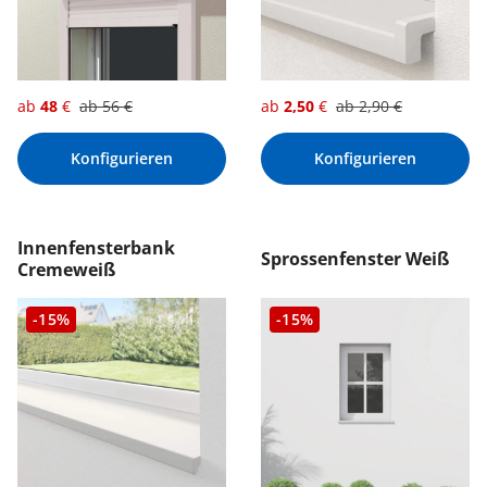
ab
48
€
ab
56
€
ab
2,50
€
ab
2,90
€
Konfigurieren
Konfigurieren
Innenfensterbank
Sprossenfenster Weiß
Cremeweiß
-15%
-15%