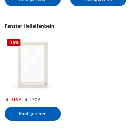
Fenster Hellelfenbein
-15%
ab
116
€
ab
137
€
Konfigurieren