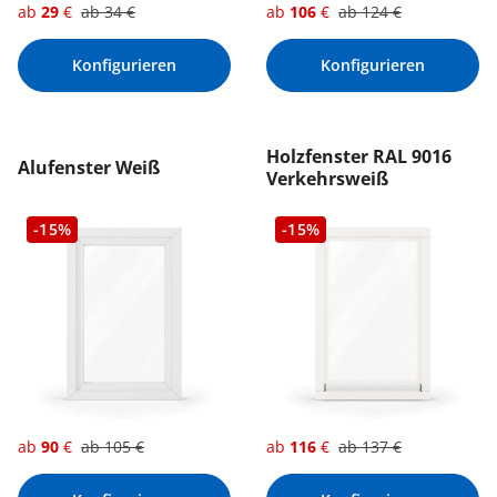
ab
29
€
ab
34
€
ab
106
€
ab
124
€
Konfigurieren
Konfigurieren
Holzfenster RAL 9016
Alufenster Weiß
Verkehrsweiß
-15%
-15%
ab
90
€
ab
105
€
ab
116
€
ab
137
€