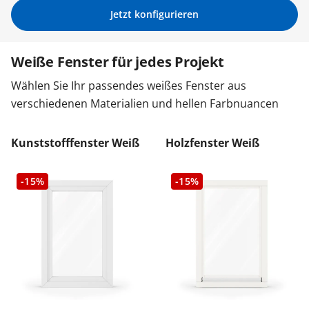
Jetzt konfigurieren
Sonnenschutz
Weiße Fenster für jedes Projekt
Zäune & Tore
Wählen Sie Ihr passendes weißes Fenster aus
verschiedenen Materialien und hellen Farbnuancen
Garagentore
Kunststofffenster Weiß
Holzfenster Weiß
Carports
-15%
-15%
Anmelden / Registrieren
Kontakt / Hilfe