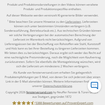
Produkt und Produktionsdarstellungen in den Videos können veraltete
Produkt- und Produktionsspezifika enthalten.
Auf dieser Webseite werden vereinzelt KI-generierte Bilder verwendet.
1
Bitte beachten Sie unsere Hinweise zu den
Lieferzeiten
. Lieferzeiten
können sich unter bestimmten Umständen verlängern (z.B.
Sonderausführung, Betriebsurlaub etc.). Aus technischen Gründen können
wir solche Verlängerungen bei der automatischen Berechnung der
Lieferzeit im Warenkorb nicht berücksichtigen. Aufgrund von
Lieferengpässen bei der Beschaffung von Rohstoffen wie Stahl, Kunststoff
und Holz kann es bei Ihrer Bestellung zu längeren Lieferzeiten kommen.
Wir bitten dies zu berücksichtigen. Daraus ergibt sich weder das Recht auf
eine nachträgliche Preisminderung, noch die Möglichkeit vom Kaufvertrag
zurückzutreten. Sofern Sie ebenfalls die Montageleistung wünschen, wird
sich die Lieferzeit um mindestens 2 Wochen verlängern.
Als Kunde von fensterversand.com erhalten Sie gelegentlich
Produktempfehlungen per E-Mail, von denen Sie sich jederzeit über einen
Link in der E-Mail abmelden können. Weitere Informationen finden Sie in
unserer
Datenschutzerklärung
.
Copyright 2026
fensterversand.com
by Neuffer Fenster & Türen GmbH
aus Stuttgart, gegründet 1872
5388
Bewertungen auf ProvenExpert.com