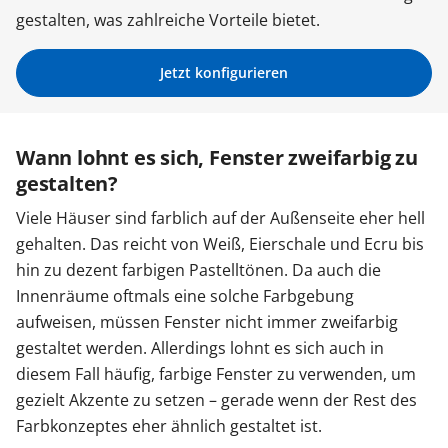
gestalten, was zahlreiche Vorteile bietet.
Sonnenschutz
Jetzt konfigurieren
Zäune & Tore
Wann lohnt es sich, Fenster zweifarbig zu
Garagentore
gestalten?
Viele Häuser sind farblich auf der Außenseite eher hell
Carports
gehalten. Das reicht von Weiß, Eierschale und Ecru bis
hin zu dezent farbigen Pastelltönen. Da auch die
Innenräume oftmals eine solche Farbgebung
Anmelden / Registrieren
aufweisen, müssen Fenster nicht immer zweifarbig
gestaltet werden. Allerdings lohnt es sich auch in
diesem Fall häufig, farbige Fenster zu verwenden, um
Kontakt / Hilfe
gezielt Akzente zu setzen – gerade wenn der Rest des
Farbkonzeptes eher ähnlich gestaltet ist.