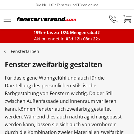
Fensterfabrik seit 1872
Zum Hauptinhalt springen
15% + bis zu 18% Mengenrabatt!
Montageservice
Aktion endet in
03
d
12
h
08
m
21
s
Fensterfarben
Fenster
Fenster zweifarbig gestalten
Für das eigene Wohngefühl und auch für die
Balkontüren
Darstellung des persönlichen Stils ist die
Farbgestaltung von Fenstern wichtig. Da der Stil
zwischen Außenfassade und Innenraum variieren
Terrassentüren
kann, können Fenster auch zweifarbig gestaltet
werden. Während dies auch nachträglich angepasst
Haustüren
werden kann, lassen sie sich auch von vornherein
durch die Kombination zweier Materialien zweifarbig