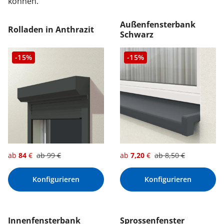
können.
Außenfensterbank
Rolladen in Anthrazit
Schwarz
-15%
-15%
ab
84
€
ab
99
€
ab
7,20
€
ab
8,50
€
Konfigurieren
Konfigurieren
Innenfensterbank
Sprossenfenster