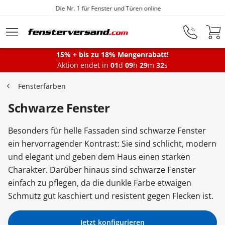
Fensterfabrik seit 1872
Zum Hauptinhalt springen
15% + bis zu 18% Mengenrabatt!
Montageservice
Aktion endet in
01
d
09
h
29
m
31
s
Fensterfarben
Fenster
Schwarze Fenster
Besonders für helle Fassaden sind schwarze Fenster
Balkontüren
ein hervorragender Kontrast: Sie sind schlicht, modern
und elegant und geben dem Haus einen starken
Charakter. Darüber hinaus sind schwarze Fenster
Terrassentüren
einfach zu pflegen, da die dunkle Farbe etwaigen
Schmutz gut kaschiert und resistent gegen Flecken ist.
Haustüren
Jetzt konfigurieren