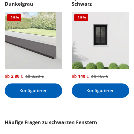
Dunkelgrau
Schwarz
-15%
-15%
ab
2,80
€
ab
3,20
€
ab
140
€
ab
165
€
Konfigurieren
Konfigurieren
Häufige Fragen zu schwarzen Fenstern