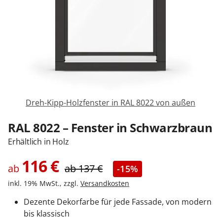
Sonnenschutz
Zäune & Tore
Garagentore
Dreh-Kipp-Holzfenster in RAL 8022 von außen
Carports
RAL 8022 – Fenster in Schwarzbraun
Erhältlich in Holz
Anmelden / Registrieren
116
€
ab
ab
137
€
-15%
inkl. 19% MwSt., zzgl.
Versandkosten
Kontakt / Hilfe
Dezente Dekorfarbe für jede Fassade, von modern
bis klassisch