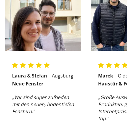
Laura & Stefan
Augsburg
Marek
Olden
Neue Fenster
Haustür & Fen
„Wir sind super zufrieden
„Große Auswah
mit den neuen, bodentiefen
Produkten, gut
Fenstern.”
Internetpräsen
top.”