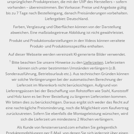
ursprünglichen Produktpreisen, die mit der UVP des Herstellers – sofern
vorhanden – übereinstimmen. Bei Vorkasse: Preise und Angebote gültig
bis zu 7 Tage nach Bestelleingang, danach Preisänderungen vorbehalten.
Liefergebiet: Deutschland.
Farben, Verglasung und Oberflächen können von der Darstellung
abweichen. Eine maßstabsgetreue Abbildung ist nicht gewährleistet.
Produkt und Produktionsdarstellungen in den Videos können veraltete
Produkt- und Produktionsspezifika enthalten.
Auf dieser Webseite werden vereinzelt KI-generierte Bilder verwendet.
1
Bitte beachten Sie unsere Hinweise zu den
Lieferzeiten
. Lieferzeiten
können sich unter bestimmten Umständen verlängern (z.B.
Sonderausführung, Betriebsurlaub etc.). Aus technischen Gründen können
wir solche Verlängerungen bei der automatischen Berechnung der
Lieferzeit im Warenkorb nicht berücksichtigen. Aufgrund von
Lieferengpässen bei der Beschaffung von Rohstoffen wie Stahl, Kunststoff
und Holz kann es bei Ihrer Bestellung zu längeren Lieferzeiten kommen.
Wir bitten dies zu berücksichtigen. Daraus ergibt sich weder das Recht auf
eine nachträgliche Preisminderung, noch die Möglichkeit vom Kaufvertrag
zurückzutreten. Sofern Sie ebenfalls die Montageleistung wünschen, wird
sich die Lieferzeit um mindestens 2 Wochen verlängern.
Als Kunde von fensterversand.com erhalten Sie gelegentlich
Produktempfehlungen per E-Mail, von denen Sie sich jederzeit über einen