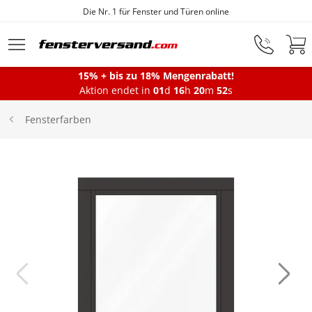
1 für Fenster und Türen online
F
Zum Hauptinhalt springen
15% + bis zu 18% Mengenrabatt!
Montageservice
Aktion endet in
01
d
16
h
20
m
52
s
Fensterfarben
Fenster
Balkontüren
Terrassentüren
Haustüren