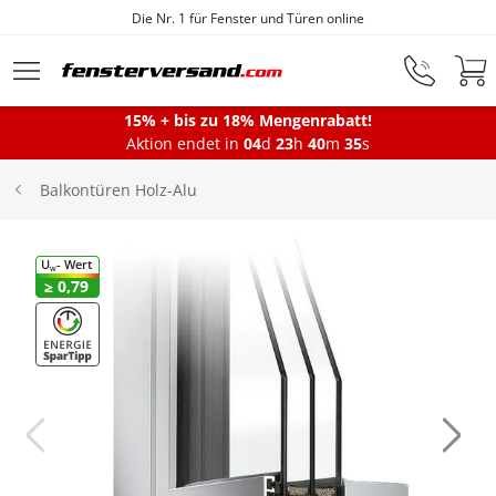
Fensterfabrik seit 1872
Zum Hauptinhalt springen
15% + bis zu 18% Mengenrabatt!
Montageservice
Aktion endet in
04
d
23
h
40
m
35
s
Balkontüren Holz-Alu
Fenster
U
- Wert
W
≥ 0,79
Balkontüren
Terrassentüren
Haustüren