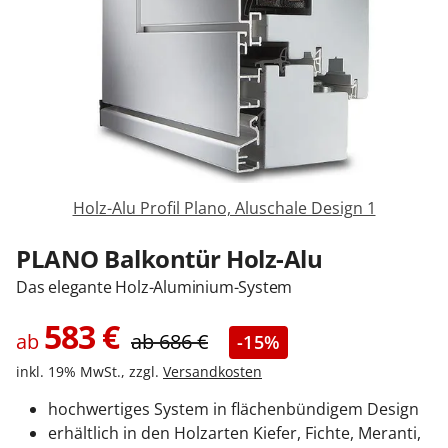
Sonnenschutz
Zäune & Tore
Garagentore
Holz-Alu Profil Plano, Aluschale Design 1
Carports
PLANO Balkontür Holz-Alu
Das elegante Holz-Aluminium-System
Anmelden / Registrieren
583
€
ab
ab
686
€
-15%
inkl. 19% MwSt., zzgl.
Versandkosten
Kontakt / Hilfe
hochwertiges System in flächenbündigem Design
erhältlich in den Holzarten Kiefer, Fichte, Meranti,