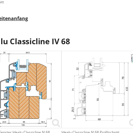
itt
eitenanfang
lu Classicline IV 68
Fenster Idealu Classicline IV 68
Idealu Classicline IV 68 Profilschnitt