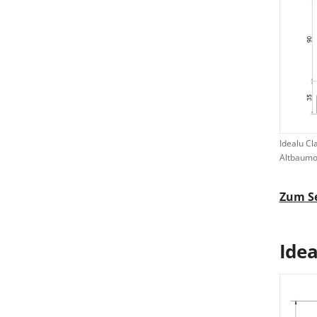
Idealu Cl
Altbaumo
Zum S
Idea