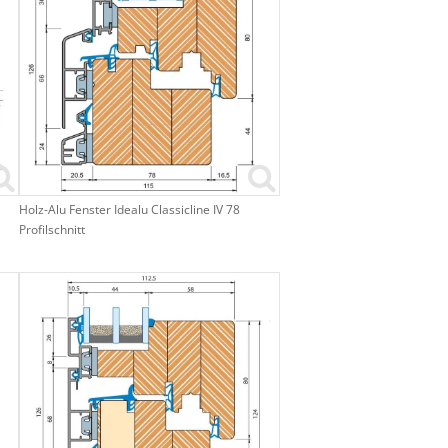
Holz-Alu Fenster Idealu Classicline IV 78
Profilschnitt