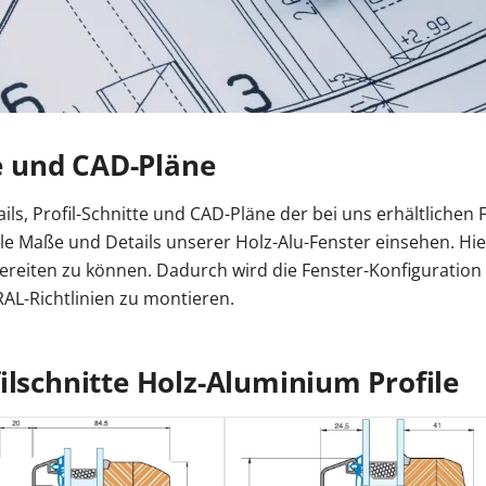
n
r Kosten
tenmarkise
entor Preise
errassentür Farben
Carport Kosten
Zaun Farben
Gelenkarmmarkise
Garagentor Holzoptik
Carport oder Garage
Zäune Kosten
Rolladen nachrüsten
Pe
tür Farben
Kömmerling Fenster
Balkontür mit Rollladen
VEKA Fenster
Balkontür zweiflügelig
Sprossenfenster
ben
Haustür mit Seitenteil
Haustür mit Oberlicht
Haust
Entdecken 
Entdecken S
Entdecken 
Entdecken S
Entdecken S
 Anleitungen
Entdecken 
Carport aufbauen
Entdecken 
te und CAD-Pläne
Entdecken 
Aluminium
Profil
tails, Profil-Schnitte und CAD-Pläne der bei uns erhältlichen
 Maße und Details unserer Holz-Alu-Fenster einsehen. Hier 
reiten zu können. Dadurch wird die Fenster-Konfiguration e
AL-Richtlinien zu montieren.
ilschnitte Holz-Aluminium Profile