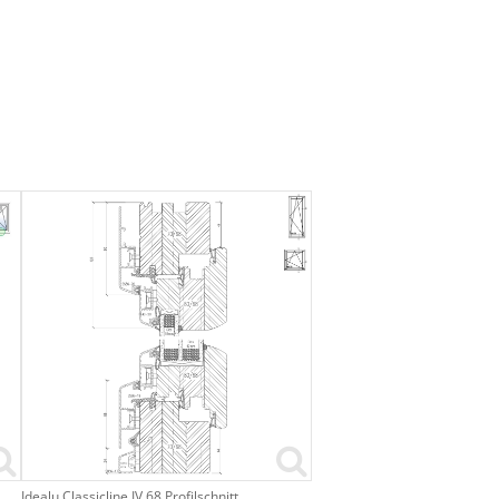
Idealu Classicline IV 68 Profilschnitt