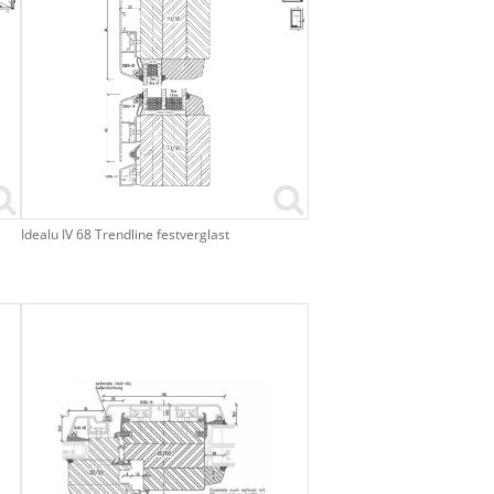
Idealu IV 68 Trendline festverglast