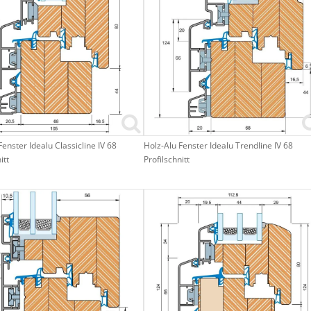
Fenster Idealu Classicline IV 68
Holz-Alu Fenster Idealu Trendline IV 68
itt
Profilschnitt