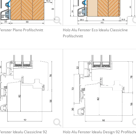
Fenster Plano Profilschnitt
Holz-Alu Fenster Eco Idealu Classicline
Profilschnitt
Fenster Idealu Classicline 92
Holz-Alu Fenster Idealu Design 92 Profilschn