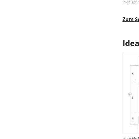
Profilschn
Zum S
Idea
Holz-Alu 