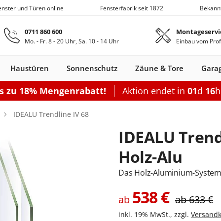
Fenster und Türen online
Fensterfabrik seit 1872
Bekann
Zum Hauptinhalt springen
0711 860 600
Montageservi
Mo. - Fr. 8 - 20 Uhr, Sa. 10 - 14 Uhr
Einbau vom Prof
Haustüren
Sonnenschutz
Zäune & Tore
Gara
is zu 18% Mengenrabatt!
Aktion endet in
01
d
16
Nebeneingangstüren
Dachfenster
Zäune
Optionen
Optionen
Zubehör
Optionen
Sch
IDEALU Trendline IV 68
Garagentor elektrisch
Einzelcarport
Balkontürgrif
Terrassentür
IDEALU Trend
Garagentor mit Tür
Doppelcarport
Abdeckleiste
Terrassen-Sc
Sektionaltor Lamellen
Doppelcarport mit Abstellrau
Balkontürko
Terrassentür
Holz-Alu
d
en Holz
llos
ustüren Holz
Holz-Alu
Faltschiebe­türen
Carports mit Abstellraum
Rolltore
Balkontüren Holz-
Fensterläden
Schiebetor
Aluminium­
Nebeneingangstür
Hebeschiebe­türen
Markisen
Balkontüren
Sektionaltor Oberflächenstruk
Carport Dacheindeckung
Dachfenster
Nebeneingangstür
Gartenzaun
Pergola
Montageset
Neb
S
Das Holz-Aluminium-System 
Fenster
Alu
fenster
Stahl
Aluminium
Holz
Carport Beleuchtung
538
€
en
n
onfigurieren
ieren
Rolltor konfigurieren
Konfigurieren
Konfigurieren
Konfigurieren
Konfigurieren
ab
ab
633
€
n
nfigurieren
Konfigurieren
K
Nebeneingangstür konfiguriere
inkl. 19% MwSt., zzgl.
Versandk