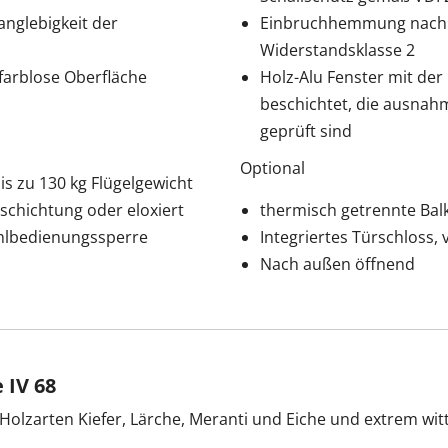
anglebigkeit der
Einbruchhemmung nach D
Widerstandsklasse 2
farblose Oberfläche
Holz-Alu Fenster mit de
beschichtet, die ausnah
geprüft sind
Optional
is zu 130 kg Flügelgewicht
eschichtung oder eloxiert
thermisch getrennte Ba
ehlbedienungssperre
Integriertes Türschloss,
Nach außen öffnend
 IV 68
en Holzarten Kiefer, Lärche, Meranti und Eiche und extrem wi