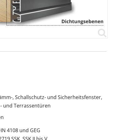
m-, Schallschutz- und Sicherheitsfenster,
- und Terrassentüren
en
N 4108 und GEG
719 SSK, SSK II bis V