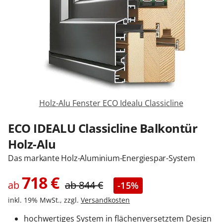
Sonnenschutz
Zäune & Tore
Garagentore
Holz-Alu Fenster ECO Idealu Classicline
Carports
ECO IDEALU Classicline Balkontür
Holz-Alu
Anmelden / Registrieren
Das markante Holz-Aluminium-Energiespar-System
718
€
ab
ab
844
€
-15%
Kontakt / Hilfe
inkl. 19% MwSt., zzgl.
Versandkosten
hochwertiges System in flächenversetztem Design