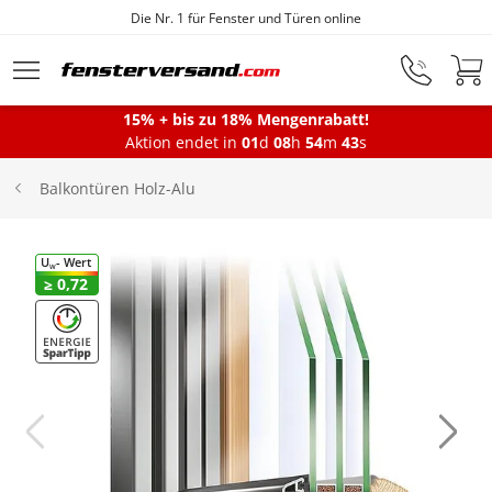
Die Nr. 1 für Fenster und Türen online
Zum Hauptinhalt springen
15% + bis zu 18% Mengenrabatt!
Montageservice
Aktion endet in
01
d
08
h
54
m
42
s
Balkontüren Holz-Alu
Fenster
U
- Wert
W
≥ 0,72
Balkontüren
Terrassentüren
Haustüren