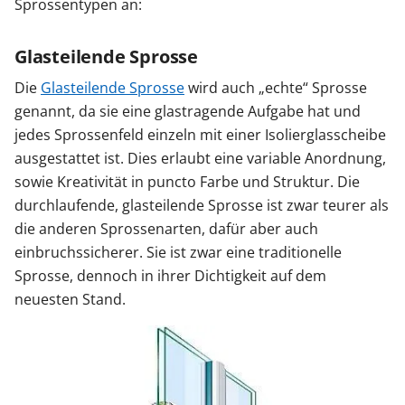
Sprossentypen an:
Sonnenschutz
Glasteilende Sprosse
Die
Glasteilende Sprosse
wird auch „echte“ Sprosse
Zäune & Tore
genannt, da sie eine glastragende Aufgabe hat und
jedes Sprossenfeld einzeln mit einer Isolierglasscheibe
Garagentore
ausgestattet ist. Dies erlaubt eine variable Anordnung,
sowie Kreativität in puncto Farbe und Struktur. Die
durchlaufende, glasteilende Sprosse ist zwar teurer als
Carports
die anderen Sprossenarten, dafür aber auch
einbruchssicherer. Sie ist zwar eine traditionelle
Sprosse, dennoch in ihrer Dichtigkeit auf dem
Anmelden / Registrieren
neuesten Stand.
Kontakt / Hilfe