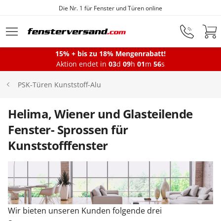
Die Nr. 1 für Fenster und Türen online
Zum Hauptinhalt springen
15% + bis zu 18% Mengenrabatt!
Montageservice
Aktion endet in
03
d
09
h
01
m
56
s
PSK-Türen Kunststoff-Alu
Fenster
Helima, Wiener und Glasteilende
Fenster- Sprossen für
Balkontüren
Kunststofffenster
Terrassentüren
Haustüren
Wir bieten unseren Kunden folgende drei