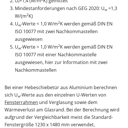
U
=1,4 (W/m
K) gemittelt
f
Mindestanforderungen nach GEG 2020: U
=1,3
w
2
W/(m
K)
2
U
-Werte < 1,0 W/m
K werden gemäß DIN EN
w
ISO 10077 mit zwei Nachkommastellen
ausgewiesen
2
U
-Werte > 1,0 W/m
K werden gemäß DIN EN
w
ISO 10077 mit einer Nachkommastelle
ausgewiesen, hier zur Information mit zwei
Nachkommastellen
Bei einer Hebeschiebetür aus Aluminium berechnen
sich U
-Werte aus den einzelnen U-Werten von
w
Fensterrahmen
und Verglasung sowie dem
Wärmeverlust am Glasrand. Bei der Berechnung wird
aufgrund der Vergleichbarkeit meist die Standard-
Fenstergröße 1230 x 1480 mm verwendet,