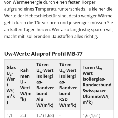
von Wärmeenergie durch einen festen Körper
Sonnenschutz
aufgrund eines Temperaturunterschieds. Je kleiner die
Werte der Hebeschiebetür sind, desto weniger Wärme
geht durch die Tür verloren und je weniger müssen Sie
Zäune & Tore
an kalten Tagen heizen. Wer also langfristig sparen will,
macht mit isolierenden Baustoffen alles richtig.
Garagentore
Uw-Werte Aluprof Profil MB-77
Carports
Türen
Türen
Glas
Türen U
-
w
Rah
U
-Wert
U
-Wert
w
w
U
-
Wert
g
men
Isoliergl
Isoliergl
Wer
Isolierglas-
Anmelden / Registrieren
U
-
as-
as-
f
t
Randverbund
Wert
Randver
Randver
W/(
Swisspacer
W/(m
bund
bund
m²k
UltimateW/(
Kontakt / Hilfe
²k)
Alu
KSD
)
m²k)
W/(m²k)
W/(m²k)
1,1
2,3
1,7 (1,68)
-
1,6 (1,61)