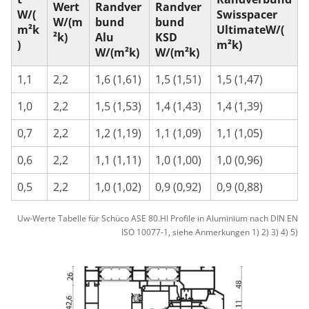
Wert
Randver
Randver
W/(
Swisspacer
W/(m
bund
bund
m²k
UltimateW/(
²k)
Alu
KSD
)
m²k)
W/(m²k)
W/(m²k)
1,1
2,2
1,6 (1,61)
1,5 (1,51)
1,5 (1,47)
1,0
2,2
1,5 (1,53)
1,4 (1,43)
1,4 (1,39)
0,7
2,2
1,2 (1,19)
1,1 (1,09)
1,1 (1,05)
0,6
2,2
1,1 (1,11)
1,0 (1,00)
1,0 (0,96)
0,5
2,2
1,0 (1,02)
0,9 (0,92)
0,9 (0,88)
Uw-Werte Tabelle für Schüco ASE 80.HI Profile in Aluminium nach DIN EN
ISO 10077-1, siehe Anmerkungen 1) 2) 3) 4) 5)