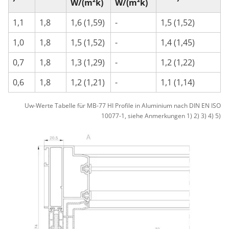
W/(m²k)
W/(m²k)
1,1
1,8
1,6 (1,59)
-
1,5 (1,52)
1,0
1,8
1,5 (1,52)
-
1,4 (1,45)
0,7
1,8
1,3 (1,29)
-
1,2 (1,22)
0,6
1,8
1,2 (1,21)
-
1,1 (1,14)
Uw-Werte Tabelle für MB-77 HI Profile in Aluminium nach DIN EN ISO
10077-1, siehe Anmerkungen 1) 2) 3) 4) 5)