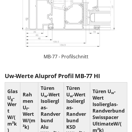
MB-77 - Profilschnitt
Uw-Werte Aluprof Profil MB-77 HI
Türen
Türen
Glas
Türen U
-
w
Rah
U
-Wert
U
-Wert
w
w
U
-
Wert
g
men
Isoliergl
Isoliergl
Wer
Isolierglas-
U
-
as-
as-
f
t
Randverbund
Wert
Randver
Randver
W/(
Swisspacer
W/(m
bund
bund
m²k
UltimateW/(
²k)
Alu
KSD
)
m²k)