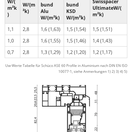
W/(
Swisspacer
W/(m
bund
bund
m²k
UltimateW/(
²k)
Alu
KSD
)
m²k)
W/(m²k)
W/(m²k)
1,1
2,8
1,6 (1,63)
1,5 (1,54)
1,5 (1,51)
1,0
2,8
1,6 (1,55)
1,5 (1,46)
1,4 (1,43)
0,7
2,8
1,3 (1,29)
1,2 (1,20)
1,2 (1,17)
Uw-Werte Tabelle für Schüco ASE 60 Profile in Aluminium nach DIN EN ISO
10077-1, siehe Anmerkungen 1) 2) 3) 4) 5)