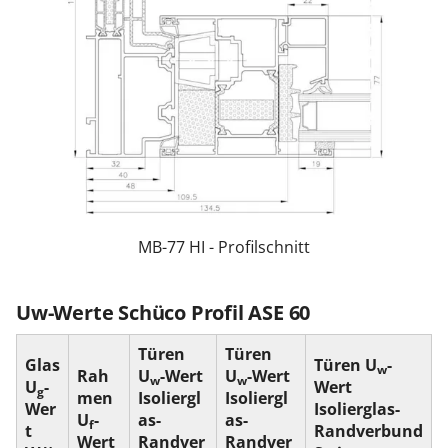
MB-77 HI - Profilschnitt
Uw-Werte Schüco Profil ASE 60
Türen
Türen
Glas
Türen U
-
w
Rah
U
-Wert
U
-Wert
w
w
U
-
Wert
g
men
Isoliergl
Isoliergl
Wer
Isolierglas-
U
-
as-
as-
f
t
Randverbund
Wert
Randver
Randver