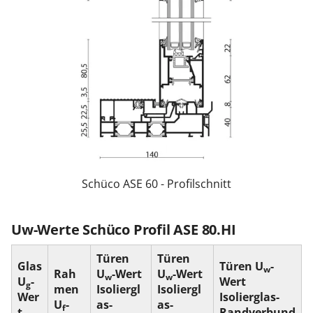
Schüco ASE 60 - Profilschnitt
Uw-Werte Schüco Profil ASE 80.HI
Türen
Türen
Glas
Türen U
-
w
Rah
U
-Wert
U
-Wert
w
w
U
-
Wert
g
men
Isoliergl
Isoliergl
Wer
Isolierglas-
U
-
as-
as-
f
t
Randverbund