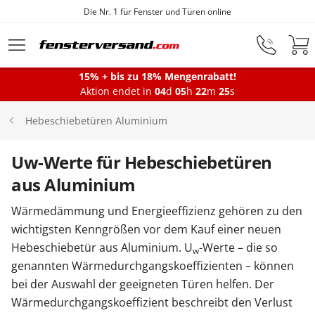
Die Nr. 1 für Fenster und Türen online
Zum Hauptinhalt springen
15% + bis zu 18% Mengenrabatt!
Montageservice
Aktion endet in
04
d
05
h
22
m
24
s
Hebeschiebetüren Aluminium
Fenster
Uw-Werte für Hebeschiebetüren
aus Aluminium
Balkontüren
Wärmedämmung und Energieeffizienz gehören zu den
wichtigsten Kenngrößen vor dem Kauf einer neuen
Terrassentüren
Hebeschiebetür aus Aluminium. U
-Werte – die so
w
genannten Wärmedurchgangskoeffizienten – können
bei der Auswahl der geeigneten Türen helfen. Der
Haustüren
Wärmedurchgangskoeffizient beschreibt den Verlust