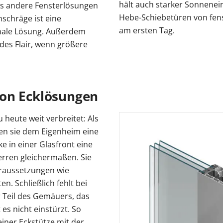
hält auch starker Sonnenei
ls andere Fensterlösungen
Hebe-Schiebetüren von fens
schräge ist eine
am ersten Tag.
onale Lösung. Außerdem
es Flair, wenn größere
von Ecklösungen
heute weit verbreitet: Als
hen sie dem Eigenheim eine
e in einer Glasfront eine
rren gleichermaßen. Sie
raussetzungen wie
n. Schließlich fehlt bei
 Teil des Gemäuers, das
 es nicht einstürzt. So
iner Eckstütze mit der