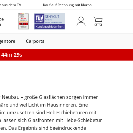
t aus dem TV
Kauf auf Rechnung mit Klarna
ce
i
gentore
Carports
h
44
m
28
s
iebefenster
Optionen
Fensterbänke
Vordächer
Optionen
fe
 mit Rolladen
Elektrische Rolladen
Fensterbank innen
Vordächer aus Glas
Gartentor elektrisch
n
hiebetür
Pergola Aluminium
Fensterbank außen
Vordächer mit Seitenteil
8-6-8
Doppelstabmatten
Brief & Paket
m
pplungen
 sichern
Pergola mit Seitenwand
Fensterzubehör
6-5-6
 Neubau – große Glasflächen sorgen immer
tur
eneingangstür
chiebefenster
Doppelstabmattenzaun
Markise elektrisch
Paketbox
Doppelstabmatten
Fenstergitter
äre und viel Licht im Hausinneren. Eine
Kunststoff
Markise 295 × 250 cm
Briefkasten
eim umzusetzen sind Hebeschiebetüren mit
Flachdachfenster
Konfigurieren
 lassen sich Glasfronten mit Hebe-Schiebetür
Zubehör
Seitenmarkise
onfigurieren
Flachdachfenster elektrisch
n. Das Ergebnis sind beeindruckende
n