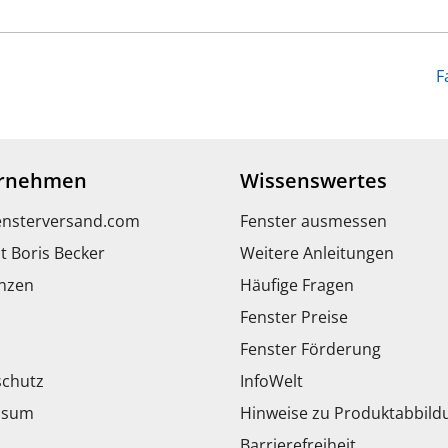
F
rnehmen
Wissenswertes
ensterversand.com
Fenster ausmessen
t Boris Becker
Weitere Anleitungen
nzen
Häufige Fragen
Fenster Preise
Fenster Förderung
chutz
InfoWelt
ssum
Hinweise zu Produktabbil
Barrierefreiheit