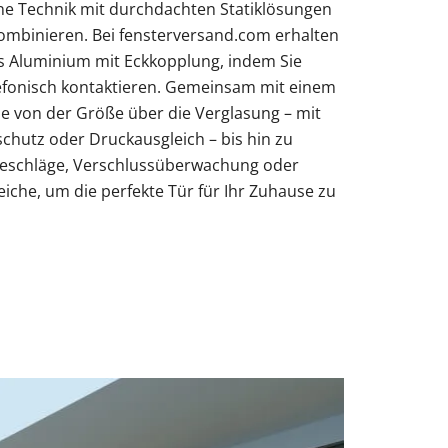
Obentürschließer
ne Technik mit durchdachten Statiklösungen
mbinieren. Bei fensterversand.com erhalten
rgola Terrasse
Terrassenüberdachung
s Aluminium mit Eckkopplung, indem Sie
Fenster mit Rollladen
Balkontür sichern
Fenster nach Maß
efonisch kontaktieren. Gemeinsam mit einem
ür modern
 von der Größe über die Verglasung – mit
Sie unsere Smart-Slide-Schiebetüren
ie unsere Solar-Rollläden
Sie unsere Doppeltore
ie unsere Sektionaltore
ie unsere Carports mit Abstellraum
Sie unsere Schüco-Balkontüren aus
lschutz oder Druckausgleich – bis hin zu
Sie unsere Holz Fensterbänke
Sie unsere Alu-Haustüren mit Schüco-
Beschläge, Verschlussüberwachung oder
reiche, um die perfekte Tür für Ihr Zuhause zu