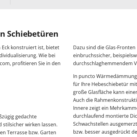
en Schiebetüren
ck konstruiert ist, bietet
Dazu sind die Glas-Fronte
dividualisierung. Wie bei
einbruchssicher, beispiels
om, profitieren Sie in den
durchschlaghemmendem Ver
In puncto Wärmedämmung k
für Ihre Hebeschiebetür mit
große Glasfläche kann einen
Auch die Rahmenkonstrukti
Innere zeigt ein Mehrkamme
durchlaufend montierte Dic
ßzügig gedachte
Schwachstellen ausgemerzt
 stilsicher wirken lassen.
bzw. besser ausgedrückt de
hen Terrasse bzw. Garten