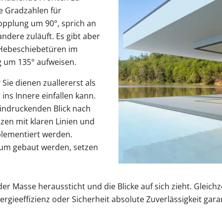
e Gradzahlen für
opplung um 90°, sprich an
ndere zuläuft. Es gibt aber
e Hebeschiebetüren im
g um 135° aufweisen.
Sie dienen zuallererst als
ins Innere einfallen kann.
eindruckenden Blick nach
zen mit klaren Linien und
plementiert werden.
rum gebaut werden, setzen
 der Masse heraussticht und die Blicke auf sich zieht. Gleic
rgieeffizienz oder Sicherheit absolute Zuverlässigkeit garan