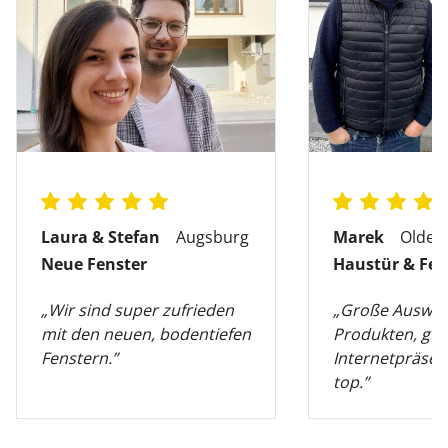
Laura & Stefan
Augsburg
Marek
Olden
Neue Fenster
Haustür & Fen
„Wir sind super zufrieden
„Große Auswah
mit den neuen, bodentiefen
Produkten, gut
Fenstern.”
Internetpräsen
top.”