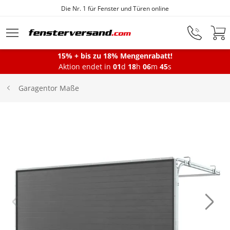
Die Nr. 1 für Fenster und Türen online
Zum Hauptinhalt springen
15% + bis zu 18% Mengenrabatt!
Montageservice
Aktion endet in
01
d
18
h
06
m
45
s
Garagentor Maße
Fenster
Balkontüren
Terrassentüren
Haustüren