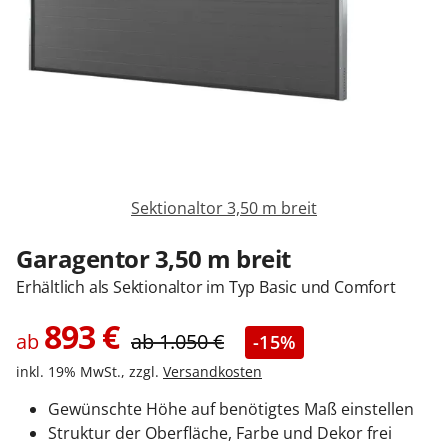
Sonnenschutz
Zäune & Tore
Garagentore
Sektionaltor 3,50 m breit
Carports
Garagentor 3,50 m breit
Erhältlich als Sektionaltor im Typ Basic und Comfort
Anmelden / Registrieren
893
€
ab
ab
1.050
€
-15%
inkl. 19% MwSt., zzgl.
Versandkosten
Kontakt / Hilfe
Gewünschte Höhe auf benötigtes Maß einstellen
Struktur der Oberfläche, Farbe und Dekor frei