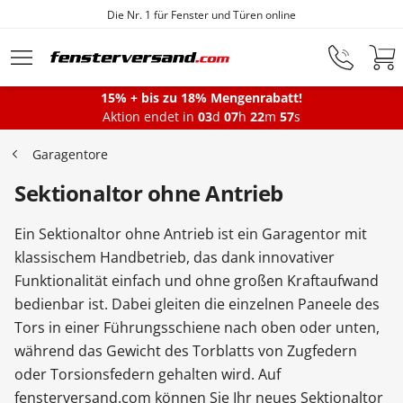
Die Nr. 1 für Fenster und Türen online
Zum Hauptinhalt springen
15% + bis zu 18% Mengenrabatt!
Montageservice
Aktion endet in
03
d
07
h
22
m
57
s
Garagentore
Fenster
Sektionaltor ohne Antrieb
Ein Sektionaltor ohne Antrieb ist ein Garagentor mit
Balkontüren
klassischem Handbetrieb, das dank innovativer
Funktionalität einfach und ohne großen Kraftaufwand
bedienbar ist. Dabei gleiten die einzelnen Paneele des
Terrassentüren
Tors in einer Führungsschiene nach oben oder unten,
während das Gewicht des Torblatts von Zugfedern
Haustüren
oder Torsionsfedern gehalten wird. Auf
fensterversand.com können Sie Ihr neues Sektionaltor