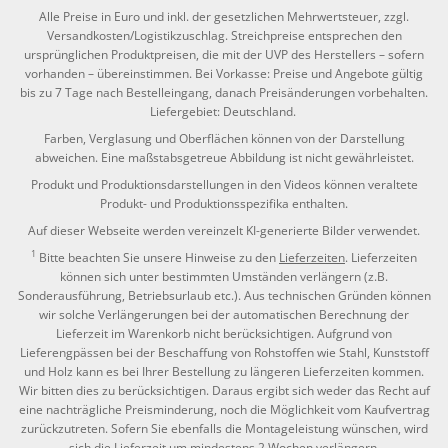
Alle Preise in Euro und inkl. der gesetzlichen Mehrwertsteuer, zzgl.
Versandkosten/Logistikzuschlag. Streichpreise entsprechen den
ursprünglichen Produktpreisen, die mit der UVP des Herstellers – sofern
vorhanden – übereinstimmen. Bei Vorkasse: Preise und Angebote gültig
bis zu 7 Tage nach Bestelleingang, danach Preisänderungen vorbehalten.
Liefergebiet: Deutschland.
Farben, Verglasung und Oberflächen können von der Darstellung
abweichen. Eine maßstabsgetreue Abbildung ist nicht gewährleistet.
Produkt und Produktionsdarstellungen in den Videos können veraltete
Produkt- und Produktionsspezifika enthalten.
Auf dieser Webseite werden vereinzelt KI-generierte Bilder verwendet.
1
Bitte beachten Sie unsere Hinweise zu den
Lieferzeiten
. Lieferzeiten
können sich unter bestimmten Umständen verlängern (z.B.
Sonderausführung, Betriebsurlaub etc.). Aus technischen Gründen können
wir solche Verlängerungen bei der automatischen Berechnung der
Lieferzeit im Warenkorb nicht berücksichtigen. Aufgrund von
Lieferengpässen bei der Beschaffung von Rohstoffen wie Stahl, Kunststoff
und Holz kann es bei Ihrer Bestellung zu längeren Lieferzeiten kommen.
Wir bitten dies zu berücksichtigen. Daraus ergibt sich weder das Recht auf
eine nachträgliche Preisminderung, noch die Möglichkeit vom Kaufvertrag
zurückzutreten. Sofern Sie ebenfalls die Montageleistung wünschen, wird
sich die Lieferzeit um mindestens 2 Wochen verlängern.