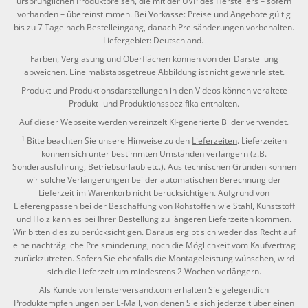
ursprünglichen Produktpreisen, die mit der UVP des Herstellers – sofern
vorhanden – übereinstimmen. Bei Vorkasse: Preise und Angebote gültig
bis zu 7 Tage nach Bestelleingang, danach Preisänderungen vorbehalten.
Liefergebiet: Deutschland.
Farben, Verglasung und Oberflächen können von der Darstellung
abweichen. Eine maßstabsgetreue Abbildung ist nicht gewährleistet.
Produkt und Produktionsdarstellungen in den Videos können veraltete
Produkt- und Produktionsspezifika enthalten.
Auf dieser Webseite werden vereinzelt KI-generierte Bilder verwendet.
1
Bitte beachten Sie unsere Hinweise zu den
Lieferzeiten
. Lieferzeiten
können sich unter bestimmten Umständen verlängern (z.B.
Sonderausführung, Betriebsurlaub etc.). Aus technischen Gründen können
wir solche Verlängerungen bei der automatischen Berechnung der
Lieferzeit im Warenkorb nicht berücksichtigen. Aufgrund von
Lieferengpässen bei der Beschaffung von Rohstoffen wie Stahl, Kunststoff
und Holz kann es bei Ihrer Bestellung zu längeren Lieferzeiten kommen.
Wir bitten dies zu berücksichtigen. Daraus ergibt sich weder das Recht auf
eine nachträgliche Preisminderung, noch die Möglichkeit vom Kaufvertrag
zurückzutreten. Sofern Sie ebenfalls die Montageleistung wünschen, wird
sich die Lieferzeit um mindestens 2 Wochen verlängern.
Als Kunde von fensterversand.com erhalten Sie gelegentlich
Produktempfehlungen per E-Mail, von denen Sie sich jederzeit über einen