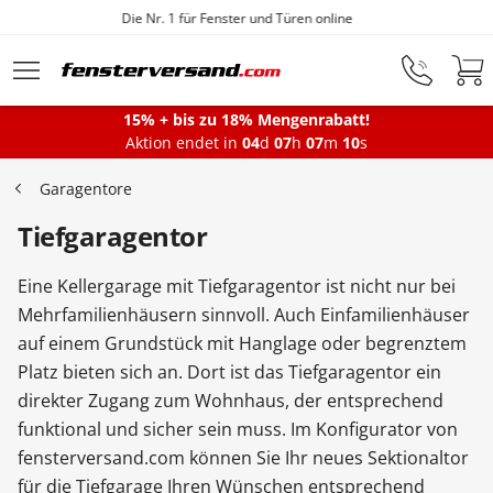
Fensterfabrik seit 1872
Zum Hauptinhalt springen
15% + bis zu 18% Mengenrabatt!
Montageservice
Aktion endet in
04
d
07
h
07
m
08
s
Garagentore
Fenster
Tiefgaragentor
Eine Kellergarage mit Tiefgaragentor ist nicht nur bei
Balkontüren
Mehrfamilienhäusern sinnvoll. Auch Einfamilienhäuser
auf einem Grundstück mit Hanglage oder begrenztem
Platz bieten sich an. Dort ist das Tiefgaragentor ein
Terrassentüren
direkter Zugang zum Wohnhaus, der entsprechend
funktional und sicher sein muss. Im Konfigurator von
Haustüren
fensterversand.com können Sie Ihr neues Sektionaltor
für die Tiefgarage Ihren Wünschen entsprechend