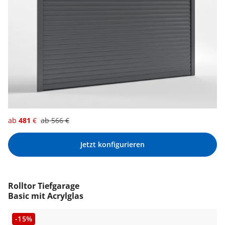
ab
481
€
ab
566
€
Jetzt konfigurieren
Rolltor Tiefgarage
Basic mit Acrylglas
-15%