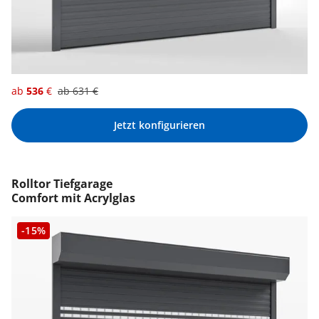
ab
536
€
ab
631
€
Jetzt konfigurieren
Rolltor Tiefgarage
Comfort mit Acrylglas
-15%