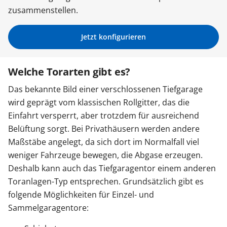
zusammenstellen.
Sonnenschutz
Jetzt konfigurieren
Zäune & Tore
Welche Torarten gibt es?
Garagentore
Das bekannte Bild einer verschlossenen Tiefgarage
wird geprägt vom klassischen Rollgitter, das die
Einfahrt versperrt, aber trotzdem für ausreichend
Carports
Belüftung sorgt. Bei Privathäusern werden andere
Maßstäbe angelegt, da sich dort im Normalfall viel
weniger Fahrzeuge bewegen, die Abgase erzeugen.
Anmelden / Registrieren
Deshalb kann auch das Tiefgaragentor einem anderen
Toranlagen-Typ entsprechen. Grundsätzlich gibt es
Kontakt / Hilfe
folgende Möglichkeiten für Einzel- und
Sammelgaragentore: