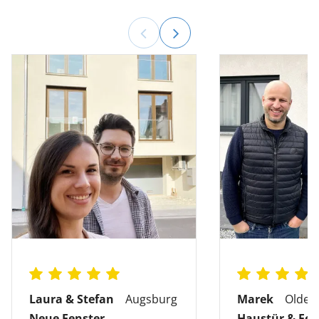
Laura & Stefan
Augsburg
Marek
Olden
Neue Fenster
Haustür & Fen