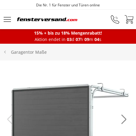
Die Nr. 1 für Fenster und Türen online
Zum Hauptinhalt springen
15% + bis zu 18% Mengenrabatt!
Montageservice
Aktion endet in
03
d
07
h
09
m
04
s
Garagentor Maße
Fenster
Balkontüren
Terrassentüren
Haustüren