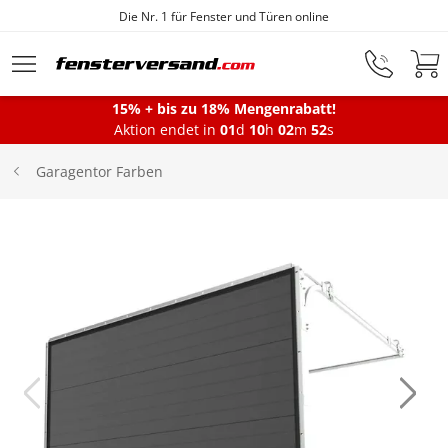
Die Nr. 1 für Fenster und Türen online
Zum Hauptinhalt springen
15% + bis zu 18% Mengenrabatt!
Montageservice
Aktion endet in
01
d
10
h
02
m
51
s
Garagentor Farben
Fenster
Balkontüren
Terrassentüren
Haustüren