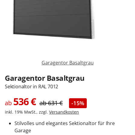
Sonnenschutz
Zäune & Tore
Garagentore
Garagentor Basaltgrau
Carports
Garagentor Basaltgrau
Sektionaltor in RAL 7012
Anmelden / Registrieren
536
€
ab
ab
631
€
-15%
inkl. 19% MwSt., zzgl.
Versandkosten
Kontakt / Hilfe
Stilvolles und elegantes Sektionaltor für Ihre
Garage